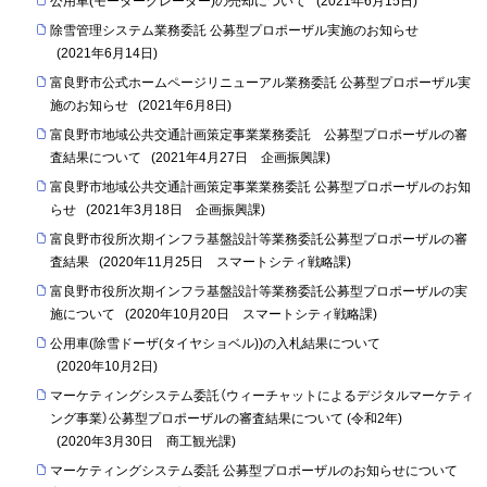
公用車(モーターグレーダー)の売却について
(
2021年6月15日
)
除雪管理システム業務委託 公募型プロポーザル実施のお知らせ
(
2021年6月14日
)
富良野市公式ホームページリニューアル業務委託 公募型プロポーザル実
施のお知らせ
(
2021年6月8日
)
富良野市地域公共交通計画策定事業業務委託 公募型プロポーザルの審
査結果について
(
2021年4月27日
企画振興課
)
富良野市地域公共交通計画策定事業業務委託 公募型プロポーザルのお知
らせ
(
2021年3月18日
企画振興課
)
富良野市役所次期インフラ基盤設計等業務委託公募型プロポーザルの審
査結果
(
2020年11月25日
スマートシティ戦略課
)
富良野市役所次期インフラ基盤設計等業務委託公募型プロポーザルの実
施について
(
2020年10月20日
スマートシティ戦略課
)
公用車(除雪ドーザ(タイヤショベル))の入札結果について
(
2020年10月2日
)
マーケティングシステム委託（ウィーチャットによるデジタルマーケティ
ング事業）公募型プロポーザルの審査結果について (令和2年)
(
2020年3月30日
商工観光課
)
マーケティングシステム委託 公募型プロポーザルのお知らせについて