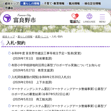
総合トップ
暮らしの情報
子育て・教育情報
観光情報
移住定住情報
市議会
LANGUAGE
MENU
富良野市 - Frano City
›
›
›
総合トップ
暮らしの情報
産業・しごと
入札・契約
入札・契約
令和8年度 富良野市建設工事等発注予定一覧表(変更)
(
2026年7月1日
技術審査課
)
布部小中学校跡地利活用公募型プロポーザル実施についてお知らせ
(
2026年5月27日
教育支援課
)
入札関係書類の閲覧(令和8年2月20日入札分)
(
2026年2月6日
上下水道課
)
マーケティングシステム委託（マーケティングデータ整備事業）公募型プ
ロポーザルの審査結果（令和7年5月2日公表）
(
2025年5月2日
商工観光課
)
マーケティングシステム委託（マーケティングデータ整備事業）公募型プ