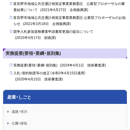
富良野市地域公共交通計画策定事業業務委託 公募型プロポーザルの審
査結果について
(
2021年4月27日
企画振興課
)
富良野市地域公共交通計画策定事業業務委託 公募型プロポーザルのお知
らせ
(
2021年3月18日
企画振興課
)
競争入札参加資格審査申請書変更届の提出について
(
2015年4月17日
財政課
)
実務提要(要領・要綱・規則集)
実務提要(要領・要綱・規則集)
(
2024年4月1日
技術審査課
)
入札・契約制度等の改正（令和2年4月15日適用）
(
2020年4月15日
技術審査課
)
産業・しごと
道路・河川
公園・緑化