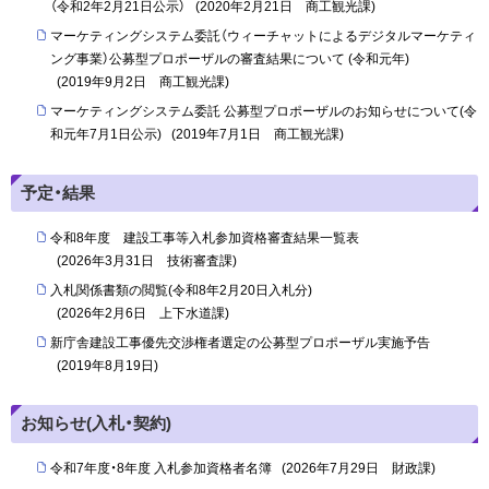
（令和2年2月21日公示）
(
2020年2月21日
商工観光課
)
マーケティングシステム委託（ウィーチャットによるデジタルマーケティ
ング事業）公募型プロポーザルの審査結果について (令和元年)
(
2019年9月2日
商工観光課
)
マーケティングシステム委託 公募型プロポーザルのお知らせについて(令
和元年7月1日公示)
(
2019年7月1日
商工観光課
)
予定・結果
令和8年度 建設工事等入札参加資格審査結果一覧表
(
2026年3月31日
技術審査課
)
入札関係書類の閲覧(令和8年2月20日入札分)
(
2026年2月6日
上下水道課
)
新庁舎建設工事優先交渉権者選定の公募型プロポーザル実施予告
(
2019年8月19日
)
お知らせ(入札・契約)
令和7年度・8年度 入札参加資格者名簿
(
2026年7月29日
財政課
)