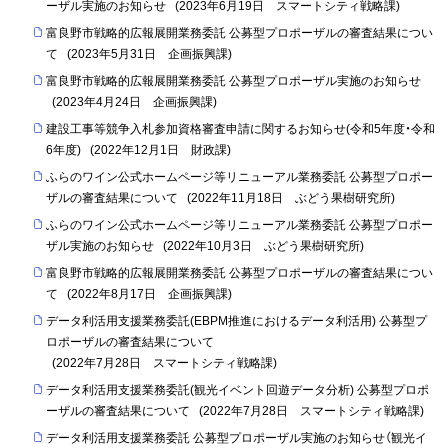
ーザル実施のお知らせ
(
2023年6月19日
スマートシティ戦略課
)
富良野市戦略的広報展開業務委託 公募型プロポーザルの審査結果につい
て
(
2023年5月31日
企画振興課
)
富良野市戦略的広報展開業務委託 公募型プロポーザル実施のお知らせ
(
2023年4月24日
企画振興課
)
建設工事等競争入札参加資格審査申請に関するお知らせ(令和5年度・令和
6年度)
(
2022年12月1日
財政課
)
ふらのワイン公式ホームページ等リニューアル業務委託 公募型プロポー
ザルの審査結果について
(
2022年11月18日
ぶどう果樹研究所
)
ふらのワイン公式ホームページ等リニューアル業務委託 公募型プロポー
ザル実施のお知らせ
(
2022年10月3日
ぶどう果樹研究所
)
富良野市戦略的広報展開業務委託 公募型プロポーザルの審査結果につい
て
(
2022年8月17日
企画振興課
)
データ利活用支援業務委託(EBPM推進におけるデータ利活用) 公募型プ
ロポーザルの審査結果について
(
2022年7月28日
スマートシティ戦略課
)
データ利活用支援業務委託(観光イベント回遊データ分析) 公募型プロポ
ーザルの審査結果について
(
2022年7月28日
スマートシティ戦略課
)
データ利活用支援業務委託 公募型プロポーザル実施のお知らせ（観光イ