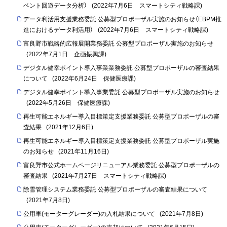
ベント回遊データ分析）
(
2022年7月6日
スマートシティ戦略課
)
データ利活用支援業務委託 公募型プロポーザル実施のお知らせ（EBPM推
進におけるデータ利活用）
(
2022年7月6日
スマートシティ戦略課
)
富良野市戦略的広報展開業務委託 公募型プロポーザル実施のお知らせ
(
2022年7月1日
企画振興課
)
デジタル健幸ポイント導入事業業務委託 公募型プロポーザルの審査結果
について
(
2022年6月24日
保健医療課
)
デジタル健幸ポイント導入事業委託 公募型プロポーザル実施のお知らせ
(
2022年5月26日
保健医療課
)
再生可能エネルギー導入目標策定支援業務委託 公募型プロポーザルの審
査結果
(
2021年12月6日
)
再生可能エネルギー導入目標策定支援業務委託 公募型プロポーザル実施
のお知らせ
(
2021年11月16日
)
富良野市公式ホームページリニューアル業務委託 公募型プロポーザルの
審査結果
(
2021年7月27日
スマートシティ戦略課
)
除雪管理システム業務委託 公募型プロポーザルの審査結果について
(
2021年7月8日
)
公用車(モーターグレーダー)の入札結果について
(
2021年7月8日
)