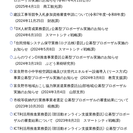
ロポーザル実施のお知らせ（令和7年4月1日公示）
(
2025年4月1日
商工観光課
)
建設工事等競争入札参加資格審査申請について(令和7年度・令和8年度)
(
2024年11月25日
財政課
)
「DX人材育成業務委託」公募型プロポーザル実施のお知らせ
(
2024年6月10日
スマートシティ戦略課
)
「住民情報システム保守業務（ログ点検）委託」公募型プロポーザル実施の
お知らせ
(
2024年5月8日
スマートシティ戦略課
)
ふらのワインDX推進事業委託公募型プロポーザル実施のお知らせ
(
2024年3月19日
ぶどう果樹研究所
)
富良野市小中学校空調設備及び次世代エネルギー設備導入 (リース方式)
事業公募型プロポーザル実施のお知らせ
(
2024年3月8日
教育支援課
)
富良野市地域おこし協力隊派遣業務委託(山部地域)公募型プロポーザル
実施のお知らせ
(
2024年3月4日
山部支所
)
市税等収納代行業務事業者選定 公募型プロポーザルの審査結果について
(
2023年10月20日
税務課
)
ICT利活用推進業務委託（部活動オンライン支援業務委託）公募型プロポー
ザルの審査結果について
(
2023年8月2日
スマートシティ戦略課
)
ICT利活用推進業務委託（部活動オンライン支援業務委託） 公募型プロポ