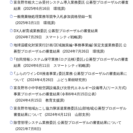
富良野市粗大ごみ受付システム導入業務委託 公募型プロポーザルの審査
結果
(
2025年6月16日
環境課
)
一般廃棄物処理業務等競争入札参加資格登録一覧
(
2025年3月1日
環境課
)
DX人材育成業務委託 公募型プロポーザルの審査結果
(
2024年7月29日
スマートシティ戦略課
)
地球温暖化対策実行計画（区域施策編・事務事業編）策定支援業務委託 公
募型プロポーザルの審査結果
(
2024年7月26日
環境課
)
「住民情報システム保守業務（ログ点検）委託」公募型プロポーザルの審査
結果
(
2024年6月11日
スマートシティ戦略課
)
「ふらのワインDX推進事業」委託業務 公募型プロポーザルの審査結果に
ついて
(
2024年4月26日
ぶどう果樹研究所
)
富良野市小中学校空調設備及び次世代エネルギー設備導入(リース方式)
事業プロポーザルの審査結果（令和6年4月15日公表）
(
2024年4月15日
教育支援課
)
富良野市地域おこし協力隊派遣業務委託(山部地域)公募型プロポーザル
審査結果について
(
2024年4月12日
山部支所
)
除雪管理システム業務委託 公募型プロポーザルの審査結果について
(
2021年7月8日
)