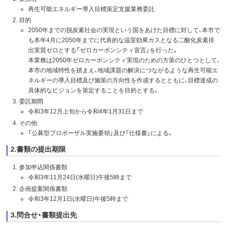
再生可能エネルギー導入目標策定支援業務委託
目的
2050年までの脱炭素社会の実現という国をあげた目標に対して、本市で
も本年4月に2050年までに代表的な温室効果ガスとなる二酸化炭素排
出実質ゼロとする「ゼロカーボンシティ宣言」を行った。
本業務は2050年ゼロカーボンシティ実現のための方策のひとつとして、
本市の地域特性を踏まえ、地域課題の解決につながるような再生可能エ
ネルギーの導入目標及び施策の方向性を作成するとともに、目標達成の
具体的なビジョンを策定することを目的とする。
委託期間
令和3年12月上旬から令和4年1月31日まで
その他
「公募型プロポーザル実施要領」及び「仕様書」による。
2.書類の提出期限
参加申込関係書類
令和3年11月24日(水曜日)午後5時まで
企画提案関係書類
令和3年12月1日(水曜日)午後5時まで
3.問合せ・書類提出先