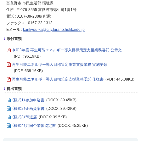
富良野市 市民生活部 環境課
住所 : 〒076-8555 富良野市弥生町1番1号
電話 : 0167-39-2308(直通)
ファックス : 0167-23-1313
Eメール :
kankyou-ka@city.furano.hokkaido.jp
添付書類
令和3年度 再生可能エネルギー導入目標策定支援業務委託 公示文
(PDF: 96.19KB)
再生可能エネルギー導入目標策定事業支援業務 実施要領
(PDF: 639.16KB)
再生可能エネルギー導入目標策定支援業務委託 仕様書
(PDF: 445.09KB)
提出書類
（様式1）参加申込書
(DOCX: 39.45KB)
（様式2）企画提案書
(DOCX: 39.42KB)
（様式3）辞退届
(DOCX: 39.5KB)
（様式4）共同企業体協定書
(DOCX: 45.25KB)