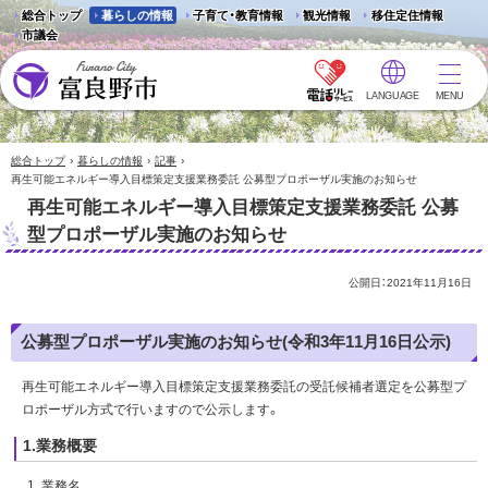
総合トップ
暮らしの情報
子育て・教育情報
観光情報
移住定住情報
市議会
LANGUAGE
MENU
富良野市 - Frano City
›
›
›
総合トップ
暮らしの情報
記事
再生可能エネルギー導入目標策定支援業務委託 公募型プロポーザル実施のお知らせ
再生可能エネルギー導入目標策定支援業務委託 公募
型プロポーザル実施のお知らせ
公開日：
2021年11月16日
公募型プロポーザル実施のお知らせ(令和3年11月16日公示)
再生可能エネルギー導入目標策定支援業務委託の受託候補者選定を公募型プ
ロポーザル方式で行いますので公示します。
1.業務概要
業務名