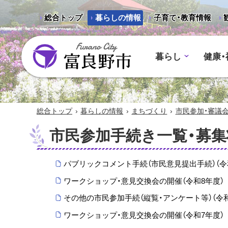
総合トップ
暮らしの情報
子育て・教育情報
暮らし
健康・
富良野市 - Frano City
›
›
›
総合トップ
暮らしの情報
まちづくり
市民参加・審議
市民参加手続き一覧・募集
パブリックコメント手続（市民意見提出手続）（令
ワークショップ・意見交換会の開催（令和8年度）
その他の市民参加手続（縦覧・アンケート等）（令
ワークショップ・意見交換会の開催（令和7年度）