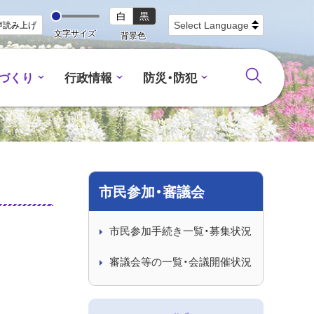
白
黒
声読み上げ
文字サイズ
背景色
づくり
行政情報
防災・防犯
市民参加・審議会
市民参加手続き一覧・募集状況
審議会等の一覧・会議開催状況