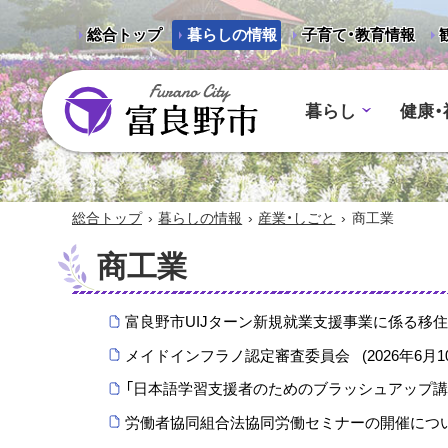
総合トップ
暮らしの情報
子育て・教育情報
暮らし
健康・
富良野市 - Frano City
›
›
›
総合トップ
暮らしの情報
産業・しごと
商工業
商工業
富良野市UIJターン新規就業支援事業に係る移
メイドインフラノ認定審査委員会
(
2026年6月1
「日本語学習支援者のためのブラッシュアップ講
労働者協同組合法協同労働セミナーの開催につ