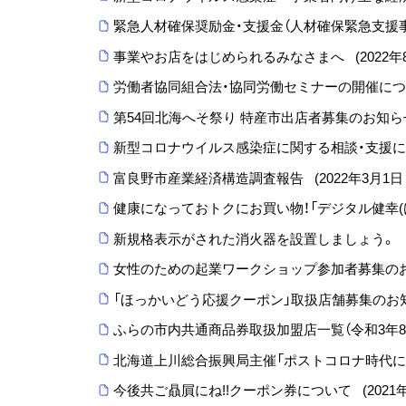
緊急人材確保奨励金・支援金（人材確保緊急支援
事業やお店をはじめられるみなさまへ
(
2022
労働者協同組合法・協同労働セミナーの開催に
第54回北海へそ祭り 特産市出店者募集のお知
新型コロナウイルス感染症に関する相談・支援
富良野市産業経済構造調査報告
(
2022年3月1日
健康になっておトクにお買い物！「デジタル健幸
新規格表示がされた消火器を設置しましょう。
女性のための起業ワークショップ参加者募集の
「ほっかいどう応援クーポン」取扱店舗募集のお
ふらの市内共通商品券取扱加盟店一覧（令和3年8
北海道上川総合振興局主催「ポストコロナ時代に
今後共ご贔屓にね!!クーポン券について
(
2021