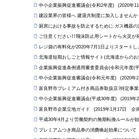
中小企業振興促進審議会(令和2年度)
(
2020年1
建設業界の皆様へ 建退共制度に加入しませんか
厨房における事故を防止するために ガス機器の
ご注意ください！！飛沫防止用シートから火災が
レジ袋の有料化が2020年7月1日よりスタート
北海道短期おしごと情報サイト(北海道からのお
企業振興促進条例適用審査委員会(令和元年度(平成
中小企業振興促進審議会(令和元年度)
(
2020年
富良野市プレミアム付き商品券取扱店（特定事業
中小企業振興促進審議会(平成30年度)
(
2019年
富良野市企業立地ガイド
(
2019年1月17日
企
平成30年4月より労働契約の無期転換ルールが
プレミアムつき商品券の消費喚起効果について