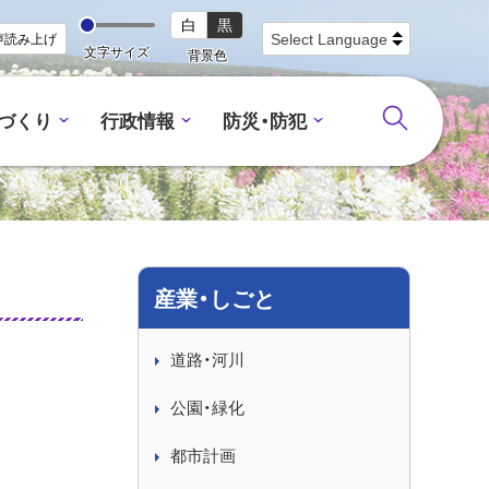
白
黒
声読み上げ
文字サイズ
背景色
づくり
行政情報
防災・防犯
産業・しごと
道路・河川
公園・緑化
都市計画