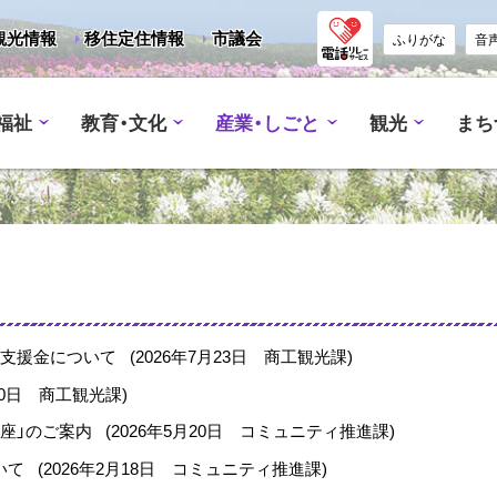
観光情報
移住定住情報
市議会
ふりがな
音
福祉
教育・文化
産業・しごと
観光
まち
住支援金について
(
2026年7月23日
商工観光課
)
0日
商工観光課
)
座」のご案内
(
2026年5月20日
コミュニティ推進課
)
いて
(
2026年2月18日
コミュニティ推進課
)