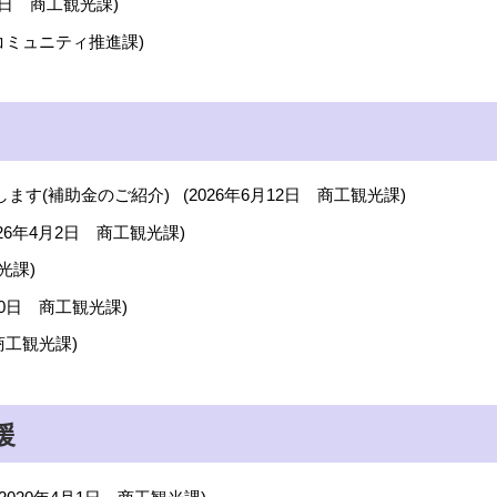
1日
商工観光課
)
コミュニティ推進課
)
します(補助金のご紹介)
(
2026年6月12日
商工観光課
)
26年4月2日
商工観光課
)
光課
)
0日
商工観光課
)
商工観光課
)
援