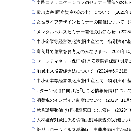
実践コミュニケーション術セミナー開催のお知
償却資産（固定資産税）の申告について
(
2025年
女性ライフデザインセミナーの開催について
(
メンタルヘルスセミナー開催のお知らせ
(
202
中小企業等経営強化法(旧生産性向上特別法)に
富良野で創業をお考えのみなさまへ
(
2024年1
セーフティネット保証（経営安定関連保証）制度
地域未来投資促進法について
(
2024年6月21日
中小企業等経営強化法(旧生産性向上特別法)に
Uターン促進に向けた「しごと情報発信」につい
消費税のインボイス制度について
(
2023年11月
就業環境整備「無料相談窓口」のご案内
(
2023年
人材確保対策に係る労働実態等調査の実施につ
新型コロナウイルス感染症 事業者向け主な経