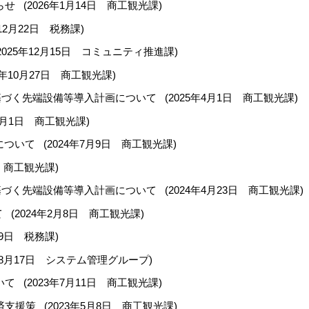
らせ
(
2026年1月14日
商工観光課
)
12月22日
税務課
)
2025年12月15日
コミュニティ推進課
)
5年10月27日
商工観光課
)
基づく先端設備等導入計画について
(
2025年4月1日
商工観光課
)
0月1日
商工観光課
)
について
(
2024年7月9日
商工観光課
)
商工観光課
)
基づく先端設備等導入計画について
(
2024年4月23日
商工観光課
)
て
(
2024年2月8日
商工観光課
)
9日
税務課
)
8月17日
システム管理グループ
)
いて
(
2023年7月11日
商工観光課
)
済支援策
(
2023年5月8日
商工観光課
)