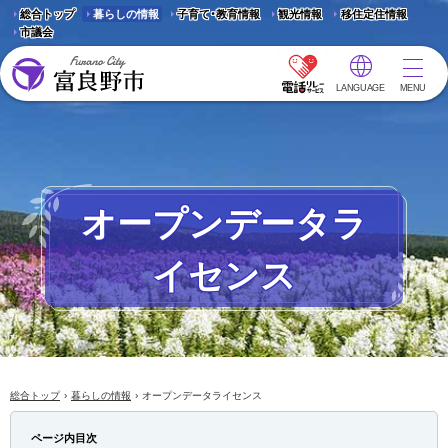
総合トップ
暮らしの情報
子育て・教育情報
観光情報
移住定住情報
市議会
LANGUAGE
MENU
富良野市 - Frano City
オープンデータラ
イセンス
›
›
総合トップ
暮らしの情報
オープンデータライセンス
ページ内目次