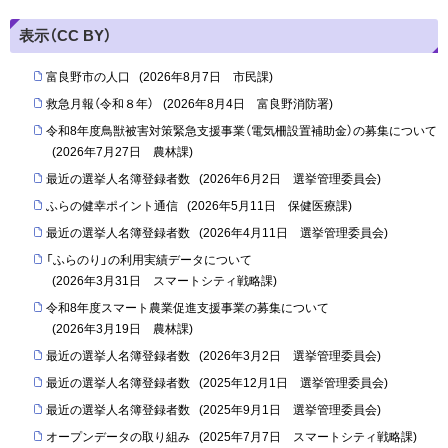
表示（CC BY）
富良野市の人口
(
2026年8月7日
市民課
)
救急月報（令和８年）
(
2026年8月4日
富良野消防署
)
令和8年度鳥獣被害対策緊急支援事業（電気柵設置補助金）の募集について
(
2026年7月27日
農林課
)
最近の選挙人名簿登録者数
(
2026年6月2日
選挙管理委員会
)
ふらの健幸ポイント通信
(
2026年5月11日
保健医療課
)
最近の選挙人名簿登録者数
(
2026年4月11日
選挙管理委員会
)
「ふらのり」の利用実績データについて
(
2026年3月31日
スマートシティ戦略課
)
令和8年度スマート農業促進支援事業の募集について
(
2026年3月19日
農林課
)
最近の選挙人名簿登録者数
(
2026年3月2日
選挙管理委員会
)
最近の選挙人名簿登録者数
(
2025年12月1日
選挙管理委員会
)
最近の選挙人名簿登録者数
(
2025年9月1日
選挙管理委員会
)
オープンデータの取り組み
(
2025年7月7日
スマートシティ戦略課
)