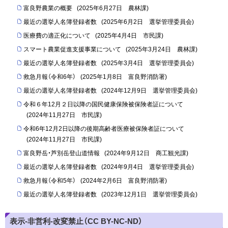
富良野農業の概要
(
2025年6月27日
農林課
)
最近の選挙人名簿登録者数
(
2025年6月2日
選挙管理委員会
)
医療費の適正化について
(
2025年4月4日
市民課
)
スマート農業促進支援事業について
(
2025年3月24日
農林課
)
最近の選挙人名簿登録者数
(
2025年3月4日
選挙管理委員会
)
救急月報（令和6年）
(
2025年1月8日
富良野消防署
)
最近の選挙人名簿登録者数
(
2024年12月9日
選挙管理委員会
)
令和６年12月２日以降の国民健康保険被保険者証について
(
2024年11月27日
市民課
)
令和6年12月2日以降の後期高齢者医療被保険者証について
(
2024年11月27日
市民課
)
富良野岳・芦別岳登山道情報
(
2024年9月12日
商工観光課
)
最近の選挙人名簿登録者数
(
2024年9月4日
選挙管理委員会
)
救急月報（令和5年）
(
2024年2月6日
富良野消防署
)
最近の選挙人名簿登録者数
(
2023年12月1日
選挙管理委員会
)
表示-非営利-改変禁止（CC BY-NC-ND）