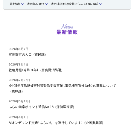
最新情報
表示（CC BY）
表示-非営利-改変禁止（CC BY-NC-ND）
最新情報
2026年8月7日
富良野市の人口
(市民課)
2026年8月4日
救急月報（令和８年）
(富良野消防署)
2026年7月27日
令和8年度鳥獣被害対策緊急支援事業（電気柵設置補助金）の募集について
(農林課)
2026年5月11日
ふらの健幸ポイント通信No.18
(保健医療課)
2026年4月1日
AIオンデマンド交通「ふらのり」を運行しています！
(企画振興課)