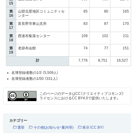
15
第
山部北星地区コミュニティセ
85
80
165
16
ンター
第
富良野市東山支所
83
87
170
17
第
西達布集落センター
109
102
211
18
第
老節布会館
74
77
151
19
計
7,776
8,751
16,527
名簿登録者数の1/3 （5,509
人）
名簿登録者数の1/50 （331人）
このページのデータはCC（クリエイティブコモンズ）
ライセンスにおけるCC BY4.0で提供いたします。
CC BY4.0
カテゴリー
選挙
その他(お知らせ・案内等)
表示（CC BY）