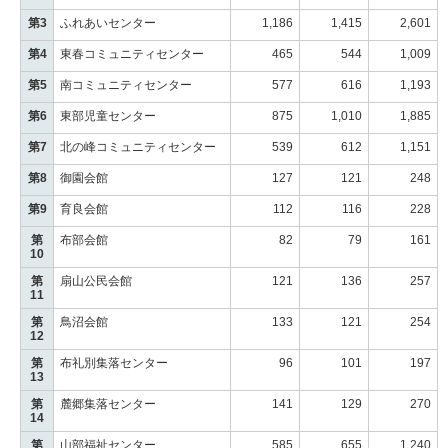
第3
ふれあいセンター
1,186
1,415
2,601
第4
東春コミュニティセンター
465
544
1,009
第5
南コミュニティセンター
577
616
1,193
第6
東部児童センター
875
1,010
1,885
第7
北の峰コミュニティセンター
539
612
1,151
第8
御園会館
127
121
248
第9
育良会館
112
116
228
第
布部会館
82
79
161
10
第
扇山公民会館
121
136
257
11
第
鳥沼会館
133
121
254
12
第
布礼別集落センター
96
101
197
13
第
麓郷集落センター
141
129
270
14
第
山部福祉センター
585
655
1,240