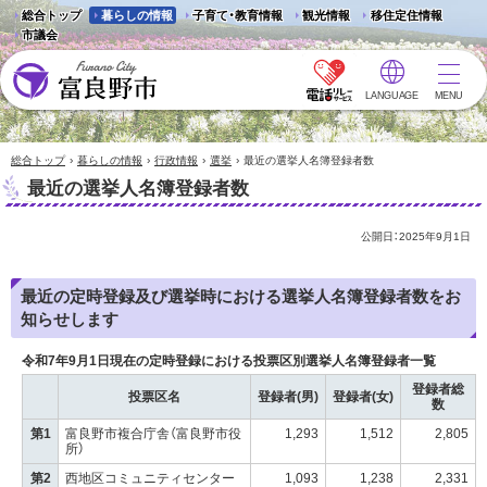
総合トップ
暮らしの情報
子育て・教育情報
観光情報
移住定住情報
市議会
LANGUAGE
MENU
富良野市 - Frano City
›
›
›
›
総合トップ
暮らしの情報
行政情報
選挙
最近の選挙人名簿登録者数
最近の選挙人名簿登録者数
公開日：
2025年9月1日
最近の定時登録及び選挙時における選挙人名簿登録者数をお
知らせします
令和7年9月1日現在の定時登録における投票区別選挙人名簿登録者一覧
登録者総
投票区名
登録者(男)
登録者(女)
数
第1
富良野市複合庁舎（富良野市役
1,293
1,512
2,805
所）
第2
西地区コミュニティセンター
1,093
1,238
2,331