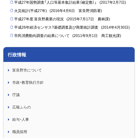
平成27年国勢調査「人口等基本集計結果（確定数）」
(
2017年2月7日
)
火災統計(平成27年)
(
2016年4月6日
富良野消防署
)
平成27年度 富良野農業の現況
(
2015年7月17日
農林課
)
平成26年経済センサス?基礎調査及び商業統計調査
(
2014年4月30日
)
市民消費動向調査の結果について
(
2011年9月1日
商工観光課
)
行政情報
富良野市について
市政・教育執行方針
庁議
広報ふらの
給与・人事
職員採用