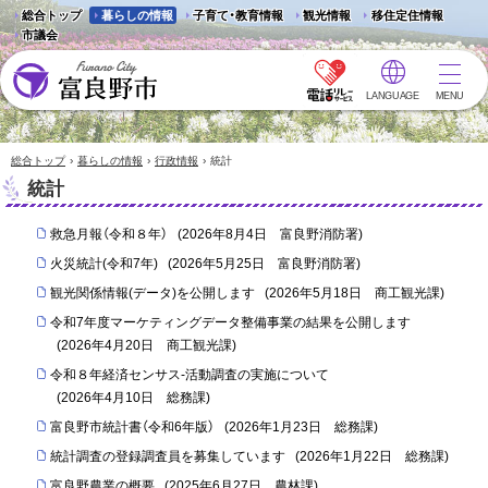
総合トップ
暮らしの情報
子育て・教育情報
観光情報
移住定住情報
市議会
LANGUAGE
MENU
富良野市 - Frano City
›
›
›
総合トップ
暮らしの情報
行政情報
統計
統計
救急月報（令和８年）
(
2026年8月4日
富良野消防署
)
火災統計(令和7年)
(
2026年5月25日
富良野消防署
)
観光関係情報(データ)を公開します
(
2026年5月18日
商工観光課
)
令和7年度マーケティングデータ整備事業の結果を公開します
(
2026年4月20日
商工観光課
)
令和８年経済センサス-活動調査の実施について
(
2026年4月10日
総務課
)
富良野市統計書（令和6年版）
(
2026年1月23日
総務課
)
統計調査の登録調査員を募集しています
(
2026年1月22日
総務課
)
富良野農業の概要
(
2025年6月27日
農林課
)