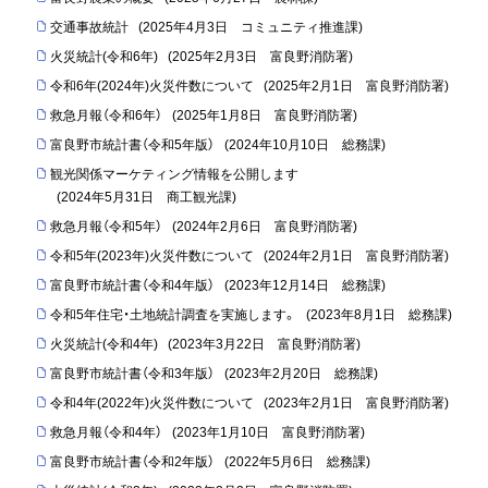
交通事故統計
(
2025年4月3日
コミュニティ推進課
)
火災統計(令和6年)
(
2025年2月3日
富良野消防署
)
令和6年(2024年)火災件数について
(
2025年2月1日
富良野消防署
)
救急月報（令和6年）
(
2025年1月8日
富良野消防署
)
富良野市統計書（令和5年版）
(
2024年10月10日
総務課
)
観光関係マーケティング情報を公開します
(
2024年5月31日
商工観光課
)
救急月報（令和5年）
(
2024年2月6日
富良野消防署
)
令和5年(2023年)火災件数について
(
2024年2月1日
富良野消防署
)
富良野市統計書（令和4年版）
(
2023年12月14日
総務課
)
令和5年住宅・土地統計調査を実施します。
(
2023年8月1日
総務課
)
火災統計(令和4年)
(
2023年3月22日
富良野消防署
)
富良野市統計書（令和3年版）
(
2023年2月20日
総務課
)
令和4年(2022年)火災件数について
(
2023年2月1日
富良野消防署
)
救急月報（令和4年）
(
2023年1月10日
富良野消防署
)
富良野市統計書（令和2年版）
(
2022年5月6日
総務課
)