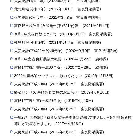
火災統計(令和3年)
(
2022年2月3日
富良野消防署
)
救急月報（令和3年）
(
2022年1月6日
富良野消防署
)
火災統計(令和2年)
(
2021年3月8日
富良野消防署
)
富良野市統計書（令和元年(平成31年)版）
(
2021年2月1日
)
令和2年火災件数について
(
2021年2月1日
富良野消防署
)
救急月報（令和2年）
(
2021年1月7日
富良野消防署
)
火災統計(平成31年/令和元年)
(
2020年9月9日
富良野消防署
)
令和2年度 富良野農業の概要
(
2020年7月22日
農林課
)
富良野市統計書(平成30年版)
(
2020年2月28日
総務課
)
2020年農林業センサスにご協力ください
(
2019年12月3日
)
火災統計(平成30年)
(
2019年8月15日
富良野消防署
)
経済センサス 基礎調査実施のお知らせ
(
2019年6月10日
)
富良野市統計書(平成29年版)
(
2019年4月18日
)
火災統計(平成29年)
(
2018年3月29日
富良野消防署
)
平成27年国勢調査「就業状態等基本集計結果（労働人口、産業別就業者数
等）」が公表されました
(
2017年4月26日
)
火災統計(平成28年)
(
2017年3月23日
富良野消防署
)