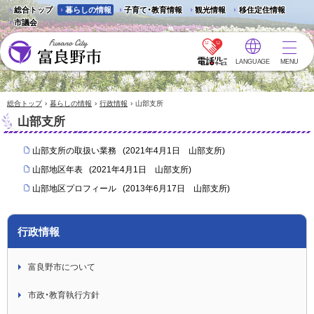
総合トップ
暮らしの情報
子育て・教育情報
観光情報
移住定住情報
市議会
LANGUAGE
MENU
富良野市 - Frano City
›
›
›
総合トップ
暮らしの情報
行政情報
山部支所
山部支所
山部支所の取扱い業務
(
2021年4月1日
山部支所
)
山部地区年表
(
2021年4月1日
山部支所
)
山部地区プロフィール
(
2013年6月17日
山部支所
)
行政情報
富良野市について
市政・教育執行方針