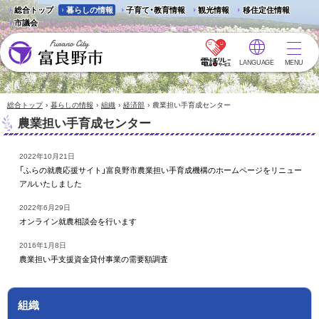
総合トップ
暮らしの情報
子育て・教育情報
観光情報
移住定住情報
市議会
LANGUAGE
MENU
富良野市 - Frano City
›
›
›
›
総合トップ
暮らしの情報
組織
経済部
農業担い手育成センター
農業担い手育成センター
2022年10月21日
「ふらの就農応援サイト」富良野市農業担い手育成機構のホームページをリニュー
アルいたしました
2022年6月29日
オンライン就農相談会を行います
2016年1月8日
農業担い手支援資金貸付事業の需要額調査
組織