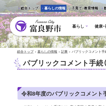
総合トップ
暮らしの情報
子育て・教育情報
暮らし
健康・
富良野市 - Frano City
›
›
›
総合トップ
暮らしの情報
記事
パブリックコメント手続
パブリックコメント手続（
令和8年度のパブリックコメント