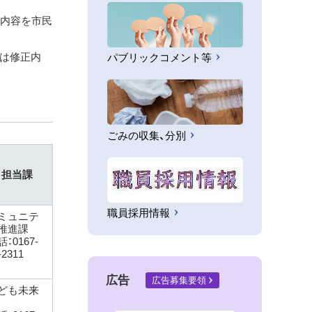
の内容を市民
きは修正内
パブリックコメント等
ごみの収集、分別
担当課
職員採用情報
ミュニテ
推進課
：0167-
-2311
広告
広告募集要領
ども未来