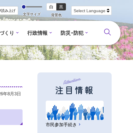
白
黒
声読み上げ
文字サイズ
背景色
づくり
行政情報
防災・防犯
注目情報
26年8月3日
市民参加手続き