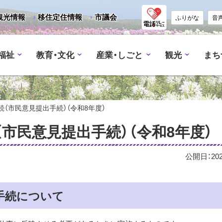
観光情報
移住定住情報
市議会
ふりがな
音
福祉
教育・文化
産業・しごと
観光
まち
（市民意見提出手続）（令和8年度）
市民意見提出手続）（令和8年度）
公開日：
20
手続について