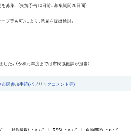
を募集。（実施予告10日前。募集期間20日間）
テープ等も可）により、意見を提出検討。
ました。（令和元年度までは市民協働課が担当）
市民参加手続(パブリックコメント等)
て
動作環境について
RSSについて
自動翻訳について