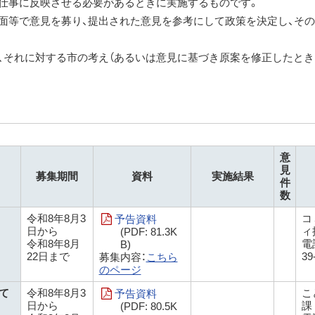
仕事に反映させる必要があるときに実施するものです。
面等で意見を募り、提出された意見を参考にして政策を決定し、そ
、それに対する市の考え（あるいは意見に基づき原案を修正したと
意
見
募集期間
資料
実施結果
件
数
令和8年8月3
コ
予告資料
日から
ィ
(PDF: 81.3K
令和8年8月
電話
B)
22日まで
39
募集内容：
こちら
のページ
て
令和8年8月3
こ
予告資料
日から
課
(PDF: 80.5K