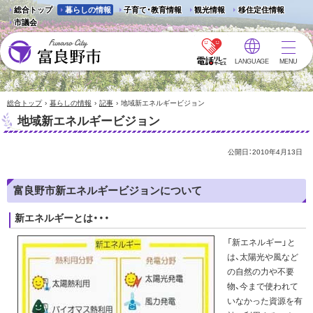
総合トップ
暮らしの情報
子育て・教育情報
観光情報
移住定住情報
市議会
LANGUAGE
MENU
富良野市 - Frano City
›
›
›
総合トップ
暮らしの情報
記事
地域新エネルギービジョン
地域新エネルギービジョン
公開日：
2010年4月13日
富良野市新エネルギービジョンについて
新エネルギーとは・・・
「新エネルギー」と
は、太陽光や風など
の自然の力や不要
物、今まで使われて
いなかった資源を有