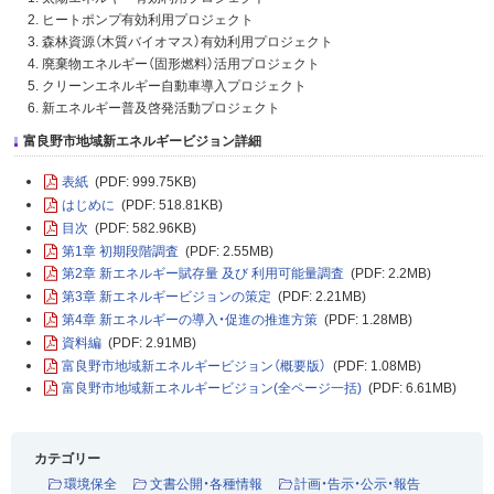
ヒートポンプ有効利用プロジェクト
森林資源（木質バイオマス）有効利用プロジェクト
廃棄物エネルギー（固形燃料）活用プロジェクト
クリーンエネルギー自動車導入プロジェクト
新エネルギー普及啓発活動プロジェクト
富良野市地域新エネルギービジョン詳細
表紙
(PDF: 999.75KB)
はじめに
(PDF: 518.81KB)
目次
(PDF: 582.96KB)
第1章 初期段階調査
(PDF: 2.55MB)
第2章 新エネルギー賦存量 及び 利用可能量調査
(PDF: 2.2MB)
第3章 新エネルギービジョンの策定
(PDF: 2.21MB)
第4章 新エネルギーの導入・促進の推進方策
(PDF: 1.28MB)
資料編
(PDF: 2.91MB)
富良野市地域新エネルギービジョン（概要版）
(PDF: 1.08MB)
富良野市地域新エネルギービジョン(全ページ一括)
(PDF: 6.61MB)
カテゴリー
環境保全
文書公開・各種情報
計画・告示・公示・報告