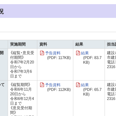
況
実施期間
資料
結果
担当
開
《縦覧・意見受
建設
予告資料
結果
付期間》
市建
(PDF: 117KB)
(PDF: 83.7
令和7年2月20
電話：0
KB)
日から
2316
令和7年3月6
日まで
いて
《縦覧期間》
建設
予告資料
結果
令和6年11月
市建
(PDF: 112KB)
(PDF: 65.7
20日から
電話：0
KB)
令和6年12月4
2316
日まで
《意見受付期
間》