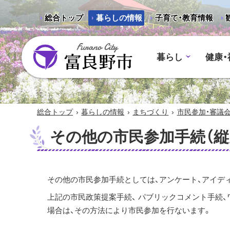
総合トップ
暮らしの情報
子育て・教育情報
暮らし
健康・
富良野市 - Frano City
›
›
›
総合トップ
暮らしの情報
まちづくり
市民参加・審議
その他の市民参加手続（縦
その他の市民参加手続としては、アンケート、アイデ
上記の市民政策提案手続、 パブリックコメント手続、
場合は、その方法により市民参加を行ないます。