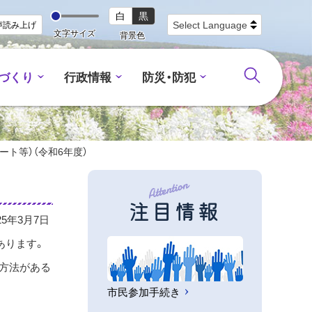
白
黒
声読み上げ
文字サイズ
背景色
づくり
行政情報
防災・防犯
ート等）（令和6年度）
注目情報
25年3月7日
あります。
な方法がある
市民参加手続き