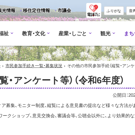
観光情報
移住定住情報
市議会
ふりがな
音
福祉
教育・文化
産業・しごと
観光
まち
›
›
会
市民参加手続き一覧・募集状況
その他の市民参加手続（縦覧・アンケ
覧・アンケート等）（令和6年度）
公開日：
20
ィア募集、モニター制度、縦覧による意見書の提出など様々な方法が
ワークショップ、意見交換会、審議会等、公聴会以外に、より効果的