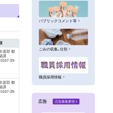
パブリックコメント等
課
ごみの収集、分別
水道部 都
築課
167-39-
職員採用情報
水道部 都
築課
167-39-
広告
広告募集要領