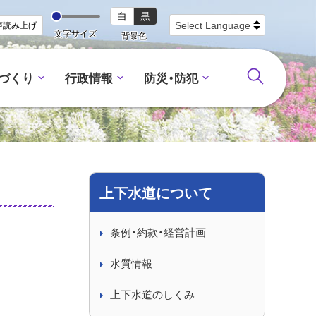
白
黒
声読み上げ
文字サイズ
背景色
づくり
行政情報
防災・防犯
上下水道について
条例・約款・経営計画
水質情報
上下水道のしくみ