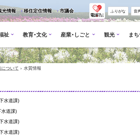
観光情報
移住定住情報
市議会
ふりがな
音
福祉
教育・文化
産業・しごと
観光
まち
›
道について
水質情報
下水道課
)
下水道課
)
下水道課
)
下水道課
)