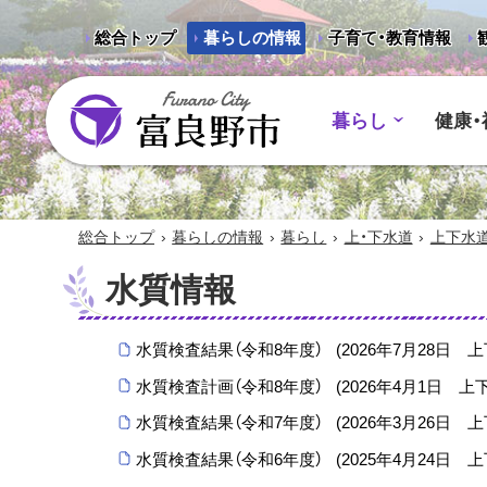
総合トップ
暮らしの情報
子育て・教育情報
暮らし
健康・
富良野市 - Frano City
›
›
›
›
総合トップ
暮らしの情報
暮らし
上・下水道
上下水
水質情報
水質検査結果（令和8年度）
(
2026年7月28日
上
水質検査計画（令和8年度）
(
2026年4月1日
上
水質検査結果（令和7年度）
(
2026年3月26日
上
水質検査結果（令和6年度）
(
2025年4月24日
上