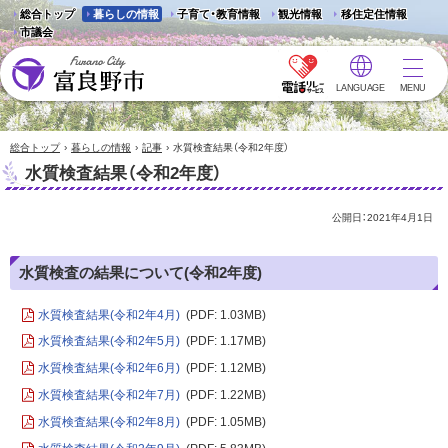
総合トップ
暮らしの情報
子育て・教育情報
観光情報
移住定住情報
市議会
LANGUAGE
MENU
富良野市 - Frano City
›
›
›
総合トップ
暮らしの情報
記事
水質検査結果（令和2年度）
水質検査結果（令和2年度）
公開日：
2021年4月1日
水質検査の結果について(令和2年度)
水質検査結果(令和2年4月)
(PDF: 1.03MB)
水質検査結果(令和2年5月)
(PDF: 1.17MB)
水質検査結果(令和2年6月)
(PDF: 1.12MB)
水質検査結果(令和2年7月)
(PDF: 1.22MB)
水質検査結果(令和2年8月)
(PDF: 1.05MB)