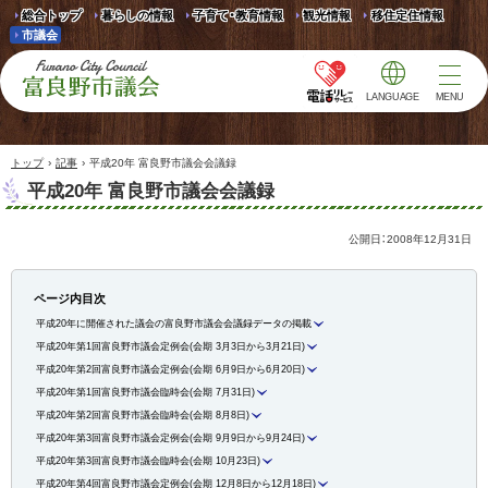
総合トップ
暮らしの情報
子育て・教育情報
観光情報
移住定住情報
市議会
LANGUAGE
MENU
富良野市議会 Furano
City Council
›
›
トップ
記事
平成20年 富良野市議会会議録
平成20年 富良野市議会会議録
公開日：
2008年12月31日
ページ内目次
平成20年に開催された議会の富良野市議会会議録データの掲載
平成20年第1回富良野市議会定例会(会期 3月3日から3月21日)
平成20年第2回富良野市議会定例会(会期 6月9日から6月20日)
平成20年第1回富良野市議会臨時会(会期 7月31日)
平成20年第2回富良野市議会臨時会(会期 8月8日)
平成20年第3回富良野市議会定例会(会期 9月9日から9月24日)
平成20年第3回富良野市議会臨時会(会期 10月23日)
平成20年第4回富良野市議会定例会(会期 12月8日から12月18日)