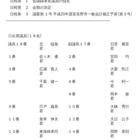
日程第 １ 会議録署名議員の指名
日程第 ２ 会期の決定
日程第 ３ 議案第 １号 平成20年度富良野市一般会計補正予算（第３号）
─────────────────────────────────────
◎出席議員（１８名）
議長１８番
北 猛俊
副議長１７番
日里 雅至
君
君
１番
佐々木 優
２番
宮田 均
君
君
３番
広瀬 寛人
４番
大栗 民江
君
君
５番
千葉 健一
６番
今 利一
君
君
８番
岡本 俊
君
９番
宍戸 義美
１０番
大橋 秀行
君
君
１１番
覚幸 伸夫
１２番
天日 公子
君
君
１３番
東海林孝司
１４番
岡野 孝則
君
君