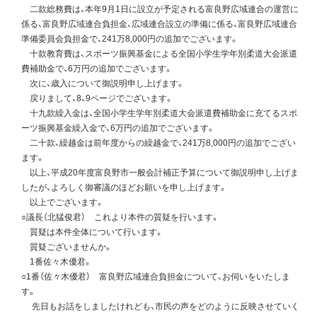
二款総務費は、本年9月1日に設立が予定される富良野広域連合の運営に
係る、富良野広域連合負担金、広域連合設立の準備に係る、富良野広域連合
準備委員会負担金で、241万8,000円の追加でございます。
十款教育費は、スポーツ振興基金による全国小学生学年別柔道大会派遣
費補助金で、6万円の追加でございます。
次に、歳入について御説明申し上げます。
戻りまして、8、9ページでございます。
十九款繰入金は、全国小学生学年別柔道大会派遣費補助金に充てるスポ
ーツ振興基金繰入金で、6万円の追加でございます。
二十款、繰越金は前年度からの繰越金で、241万8,000円の追加でござい
ます。
以上、平成20年度富良野市一般会計補正予算について御説明申し上げま
したが、よろしく御審議のほどお願いを申し上げます。
以上でございます。
○議長（北猛俊君） これより本件の質疑を行います。
質疑は本件全体について行います。
質疑ございませんか。
1番佐々木優君。
○1番（佐々木優君） 富良野広域連合負担金について、お伺いをいたしま
す。
先日もお話をしましたけれども、市民の声をどのように反映させていく