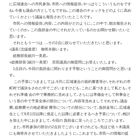
に広域連合への市民参加、市民への情報提供、やっぱりこういうものをです
ね、今後も議会の方としてもですね、この連合のチェックをどのように高め
ていくかという議論も報告されていたところです。
市民への情報提供、内容、この内容がどのように、この中で、順次報告され
ていくのか。この負担金の中にそれが入っているのかお聞かせ願いたいと
思います。
それともう一つは…、その2点に絞らせていただきたいと思います。
○議長（北猛俊君） 御答弁願います。
総務部長細川一美君。
○総務部長（細川一美君） 宮田議員の御質問にお答えいたします。
1点目の、今回の負担金に関わります手順ということの御質問かと思いま
す。
この予算につきましては、6月に広域連合の規約審査等が、それぞれの市
町村で議決をされた中でございますけども、これに基づきまして私ども、そ
れぞれ準備 会の中で事務的に含めまして、さらには準備会そして幹事会と
いう形の中で予算全体の部分について、内容等含めましてそれぞれ、議会
費、総務費その他必要経 費等についての部分について、負担金等に、広域連
合として9月1日以降に発足した以降に必要とするべき予算について、検討
を加えた中におきまして、今回の 負担金に至ったところでございます。
また、市民参加の部分の2点目でございますけれども、先ほど佐々木議員
にも御答弁させていただきましたよう に、これまでも、市民への情報の提