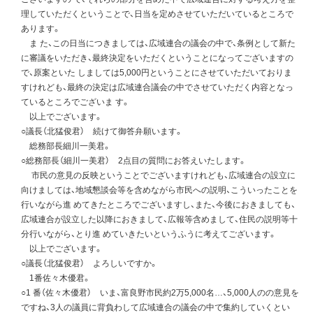
理していただくということで、日当を定めさせていただいているところで
あります。
ま た、この日当につきましては、広域連合の議会の中で、条例として新た
に審議をいただき、最終決定をいただくということになってございますの
で、原案といた しましては5,000円ということにさせていただいておりま
すけれども、最終の決定は広域連合議会の中でさせていただく内容となっ
ているところでございま す。
以上でございます。
○議長（北猛俊君） 続けて御答弁願います。
総務部長細川一美君。
○総務部長（細川一美君） 2点目の質問にお答えいたします。
市民の意見の反映ということでございますけれども、広域連合の設立に
向けましては、地域懇談会等を含めながら市民への説明、こういったことを
行いながら進 めてきたところでございますし、また、今後におきましても、
広域連合が設立した以降におきまして、広報等含めまして、住民の説明等十
分行いながら、とり進 めていきたいというふうに考えてございます。
以上でございます。
○議長（北猛俊君） よろしいですか。
1番佐々木優君。
○1 番（佐々木優君） いま、富良野市民約2万5,000名…、5,000人のの意見を
ですね、3人の議員に背負わして広域連合の議会の中で集約していくとい