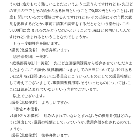
うのは、途方もなく難しいことだというふうに思うんですけれども、先ほど
の答弁の中でもその議会のある日当ということで5,000円ということは、何
度も 聞いているので理解はするんですけれども、その以前にその市民の意
見を把握するだとか、事前に議案の調査をするだとかという部分は、この
5,000円に含 まれるのかどうなのかということで、先ほどお伺いしたんで
すけれど、含まれるということなのでしょうか。
もう一度御答弁を願います。
○議長（北猛俊君） 御答弁願います。
総務部長細川一美君。
○ 総務部長（細川一美君） 先ほど企画振興課長から答弁させていただきま
したように、この議会、議員報酬につきましての日当については、10月ある
いは2月 各2日間、あるいは1委員会とこういったものとしての議員報酬と
して考えてございまして、事前調査費用等、そういったものについては、こ
こには組み込まれ ていないという内容でございます。
以上でございます。
○議長（北猛俊君） よろしいですか。
1番佐々木優君。
○1番（佐々木優君） 組み込まれていないとすれば、その費用弁償はどのよ
うに算出して、議員の報酬として、っていうか、費用弁償を出されるのでし
ょうか。
○議長（北猛俊君） 御答弁願います。