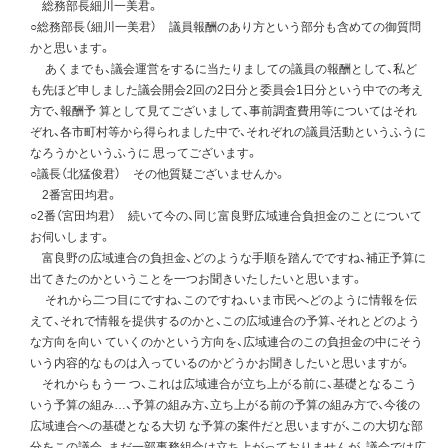
総務部長細川一美君。
○総務部長（細川一美君） 議員報酬のあり方という部分も含めての御質問
かと思います。
あくまでも、議会運営をするに当たりましての議員の報酬として、私ど
も先ほど申しました議会開会2回の2日分と委員会1日分という中での考え
方で、報酬予 算として見てございまして、事前調査費用等についてはそれ
ぞれ、各市町村等から得られました中で、それぞれの議員活動というふうに
なろうかというふうに 思ってございます。
○議長（北猛俊君） その他質疑ございませんか。
2番宮田均君。
○2番（宮田均君） 続いて今の、同じ富良野広域連合負担金のことについて
お伺いします。
富良野の広域連合の負担金、どのような手順を踏んでですね、補正予算に
出てきたのかということを一つお聞きいたしたいと思います。
それから二つ目にですね、このですね、いま市民へどのように情報を伝
えて、それで情報を提供するのかと、この広域連合の予算、それとどのよう
な方向を向い ていくのかという方向を、広域連合のこの負担金の中にそう
いう内容的なものは入っているのかどうかお聞きしたいと思いますが。
それからもう一 つ、これは広域連合が立ち上がる前に、基礎となるこう
いう予算の組み…、予算の組み方、立ち上がる前の予算の組み方で、今後の
広域連合への基礎となる大切 な予算の案件だと思いますが、この大切な部
分をこの議会、まだ一部事務組合は立ち上がっておりませんが、議会では広