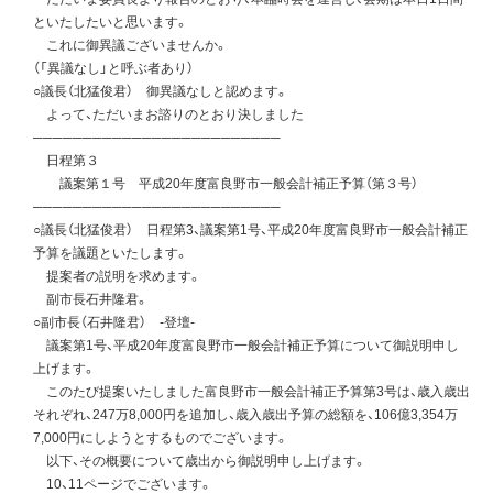
といたしたいと思います。
これに御異議ございませんか。
（「異議なし」と呼ぶ者あり）
○議長（北猛俊君） 御異議なしと認めます。
よって、ただいまお諮りのとおり決しました
─────────────────────────
日程第３
議案第１号 平成20年度富良野市一般会計補正予算（第３号）
─────────────────────────
○議長（北猛俊君） 日程第3、議案第1号、平成20年度富良野市一般会計補正
予算を議題といたします。
提案者の説明を求めます。
副市長石井隆君。
○副市長（石井隆君） -登壇-
議案第1号、平成20年度富良野市一般会計補正予算について御説明申し
上げます。
このたび提案いたしました富良野市一般会計補正予算第3号は、歳入歳出
それぞれ、247万8,000円を追加し、歳入歳出予算の総額を、106億3,354万
7,000円にしようとするものでございます。
以下、その概要について歳出から御説明申し上げます。
10、11ページでございます。