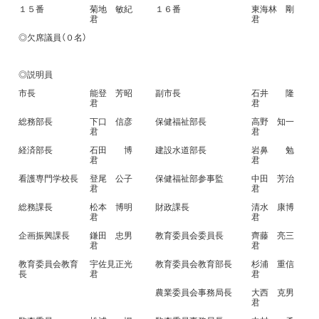
１５番
菊地 敏紀
１６番
東海林 剛
君
君
◎欠席議員（０名）
◎説明員
市長
能登 芳昭
副市長
石井 隆
君
君
総務部長
下口 信彦
保健福祉部長
高野 知一
君
君
経済部長
石田 博
建設水道部長
岩鼻 勉
君
君
看護専門学校長
登尾 公子
保健福祉部参事監
中田 芳治
君
君
総務課長
松本 博明
財政課長
清水 康博
君
君
企画振興課長
鎌田 忠男
教育委員会委員長
齊藤 亮三
君
君
教育委員会教育
宇佐見正光
教育委員会教育部長
杉浦 重信
長
君
君
農業委員会事務局長
大西 克男
君