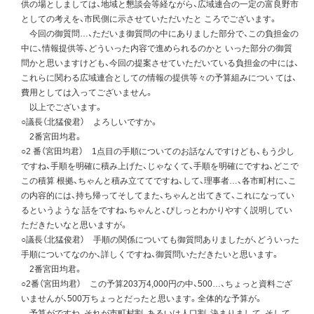
供の場としましては、地域と懇談会等経ながら、広域連合の一定の富良野市
としての考えを、市民側に示させていただいたと ころでございます。
今回の御質問…、ただいま御質問の中にありました部分で、この負担金の
中に、情報提供等、どういった内容で進められるのかと いった部分の御質
問かと思いますけども、今回の提案させていただいている負担金の中には、
これらに関わる広域連合としての情報の提供等々の予算組みについ ては、
費用としては入ってございません。
以上でございます。
○議長（北猛俊君） よろしいですか。
2番宮田均君。
○2 番（宮田均君） 1点目の手順についてのお話なんですけども、もう少し
ですね、手順を明確に積み上げた、じゃなくて、手順を明確にですね、どこで
この積算 根拠、ちゃんと積み立ててですね、して、理事者…、各市町村に、こ
の内容的には、持ち帰ってそしてまた、ちゃんと出てきて、これになってい
るというような 話をですね、ちゃんと、ぴしっとわかりやすく説明してい
ただきたいなと思いますが。
○議長（北猛俊君） 手順の関係についても御質問ありましたが、どういった
手順についてなのか、詳しくですね、御質問いただきたいと思います。
2番宮田均君。
○2番（宮田均君） この予算203万4,000円の中、500…、ちょっと資料ござ
いませんが、500万ちょっとだったと思います。全体的な予算が。
予算がですね、それが市町村割、あるいは人口割、決まりまして、そして、