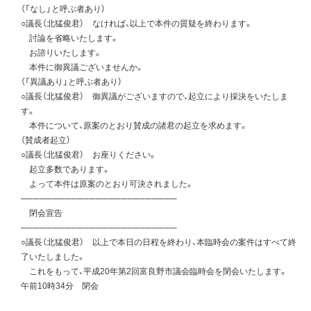
（「なし」と呼ぶ者あり）
○議長（北猛俊君） なければ、以上で本件の質疑を終わります。
討論を省略いたします。
お諮りいたします。
本件に御異議ございませんか。
（「異議あり」と呼ぶ者あり）
○議長（北猛俊君） 御異議がございますので、起立により採決をいたしま
す。
本件について、原案のとおり賛成の諸君の起立を求めます。
（賛成者起立）
○議長（北猛俊君） お座りください。
起立多数であります。
よって本件は原案のとおり可決されました。
─────────────────────────
閉会宣告
─────────────────────────
○議長（北猛俊君） 以上で本日の日程を終わり、本臨時会の案件はすべて終
了いたしました。
これをもって、平成20年第2回富良野市議会臨時会を閉会いたします。
午前10時34分 閉会