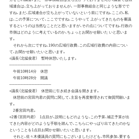
域連合は、立ち上がっておりませんが、 一部事務組合と同じような形でで
すね、まだ、広域連合が立ち上がっていないという前にですね、ここの、私
は、この予算について、ここでですね、こうやって 上がってきたものを審議
するというのは当然なことだと思いますが、その点についてですね、行政の
市側はどのように考えているのか、ちょっとお聞かせ願いた いと思いま
す。
それから次にですね、190の広域行政費、この広域行政費の内容につい
て、お聞かせ願いたいと思います。
○議長（北猛俊君） 暫時休憩いたします。
───────────────
午前10時14分 休憩
午前10時28分 開議
───────────────
○議長（北猛俊君） 休憩前に引き続き会議を開きます。
休憩前の宮田均君の質問に関して、主旨を再度整理されて御質問願いま
す。
2番宮田均君。
○2番（宮田均君） 1点目が、説明にもどのような、この予算、補正予算が出
てきた内容がどのような手順を踏んで、こちらにやっぱり出てきたのかな
ということを1点目お聞かせ願いたいと思います。
それと、佐々木優議員の質問にもございましたけども、市民参加、要する