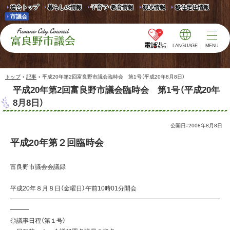
総合トップ
暮らしの情報
子育て・教育情報
観光情報
移住定住情報
市議会
LANGUAGE
MENU
富良野市議会 Furano
City Council
›
›
トップ
記事
平成20年第2回富良野市議会臨時会 第1号（平成20年8月8日）
平成20年第2回富良野市議会臨時会 第1号（平成20年
8月8日）
公開日：
2008年8月8日
平成20年第２回臨時会
富良野市議会会議録
平成20年８月８日（金曜日）午前10時01分開会
━━━━━━━━━━━━━━━━━━━━━━━━━━━━━━━━━━
━━━
◎議事日程（第１号）