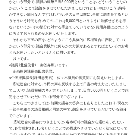
かという部分で、議員の報酬日当5,000円ということは、どういうことなの
かという ことで議論をさせていただきましたけれども、やはりこう、納得
ができない部分なんですけれども、その日当以前に、事前に調査をするとい
うそういう時間も含 めての、これは5,000円というふうに理解せざるを得
ないというか、その部分に対する手当てっていうかな、費用弁償はどのよう
に考えておられるのかお伺 いいたします。
それから市民の声を、どのようにこう具体的に広域連合に反映していく
かという部分で、議会費以外に何らかの方策があるとすればまた、そのお考
えもお伺いしたいというふうに思います。
以上です。
○議長（北猛俊君） 御答弁願います。
企画振興課長鎌田忠男君。
○企画振興課長(鎌田忠男君) 佐々木議員の御質問にお答えいたします。
広域連合に対する、市民の声を反映する上で日当の考え方といたしまし
て…、いや、議員報酬の考え方といたしまして、日当5,000円ということで想
定をさせていただいている部分でございます。
こちらにつきましては、前回の議会の答弁にもありましたとおり、現在の
一部事務組合の議員報酬と同額の中で、想定をさせていただいている部分
でございます。
広域連合の議会につきましては、各市町村の議会から選出をいただい
て、各市町村3名、15名ということでの構成をさせていただく状況になって
ございますの で、それらの部分を含めた中で広域連合に対する考え方を整