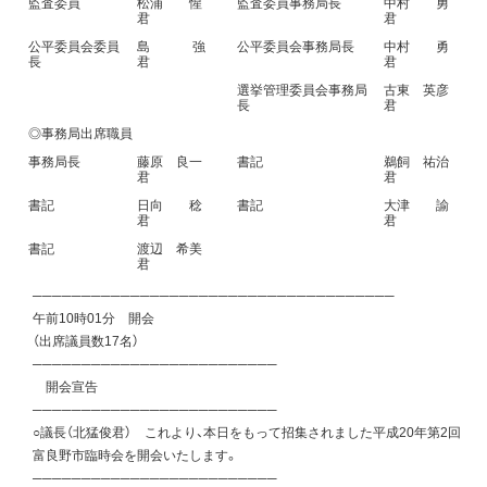
監査委員
松浦 惺
監査委員事務局長
中村 勇
君
君
公平委員会委員
島 強
公平委員会事務局長
中村 勇
長
君
君
選挙管理委員会事務局
古東 英彦
長
君
◎事務局出席職員
事務局長
藤原 良一
書記
鵜飼 祐治
君
君
書記
日向 稔
書記
大津 諭
君
君
書記
渡辺 希美
君
─────────────────────────────────────
午前10時01分 開会
（出席議員数17名）
─────────────────────────
開会宣告
─────────────────────────
○議長（北猛俊君） これより、本日をもって招集されました平成20年第2回
富良野市臨時会を開会いたします。
─────────────────────────