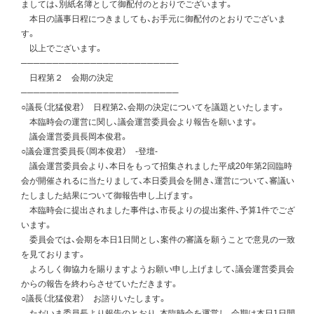
ましては、別紙名簿として御配付のとおりでございます。
本日の議事日程につきましても、お手元に御配付のとおりでございま
す。
以上でございます。
─────────────────────────
日程第２ 会期の決定
─────────────────────────
○議長（北猛俊君） 日程第2、会期の決定についてを議題といたします。
本臨時会の運営に関し、議会運営委員会より報告を願います。
議会運営委員長岡本俊君。
○議会運営委員長（岡本俊君） -登壇-
議会運営委員会より、本日をもって招集されました平成20年第2回臨時
会が開催されるに当たりまして、本日委員会を開き、運営について、審議い
たしました結果について御報告申し上げます。
本臨時会に提出されました事件は、市長よりの提出案件、予算1件でござ
います。
委員会では、会期を本日1日間とし、案件の審議を願うことで意見の一致
を見ております。
よろしく御協力を賜りますようお願い申し上げまして、議会運営委員会
からの報告を終わらさせていただきます。
○議長（北猛俊君） お諮りいたします。
ただいま委員長より報告のとおり、本臨時会を運営し、会期は本日1日間