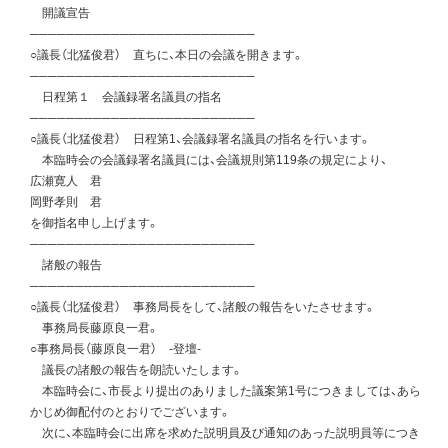
開議宣告
─────────────────────────
○議長（北猛俊君） 直ちに、本日の会議を開きます。
─────────────────────────
日程第１ 会議録署名議員の指名
─────────────────────────
○議長（北猛俊君） 日程第1、会議録署名議員の指名を行います。
本臨時会の会議録署名議員には、会議規則第119条の規定により、
広瀬寛人 君
岡野孝則 君
を御指名申し上げます。
─────────────────────────
諸般の報告
─────────────────────────
○議長（北猛俊君） 事務局長をして、諸般の報告をいたさせます。
事務局長藤原良一君。
○事務局長（藤原良一君） -登壇-
議長の諸般の報告を朗読いたします。
本臨時会に、市長より提出のありました議案第1号につきましては、あら
かじめ御配付のとおりでございます。
次に、本臨時会に出席を求めた説明員及び通知のあった説明員等につき