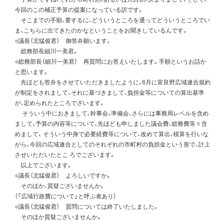
今回のこの補正予算の提案になっている訳です。
そこまでの手順、要するに、どういうところを通ってどういうところでい
ま、こちらに出てきたのかなということをお聞きしているんです。
○議長（北猛俊君） 御答弁願います。
総務部長細川一美君。
○総務部長（細川一美君） 再質問にお答えいたします。手順というお話か
と思います。
先ほども答弁をさせていただきましたように、6月に富良野広域連合規約
が制定をされまして、それに基づきまして、負担金等についての算出基準
が、定められたところでざいます。
そういう中におきまして、幹事会、準備会、さらには事務局レベルを含め
まして、予算の内容等について、先ほども申しました議会費、総務費等々含
めまして、 そういう中身で必要経費等について、改めて算出、積算を行いな
がら、今回の広域連合としてのそれぞれの市町村の負担金という形で、計上
させいただいたとこ ろでございます。
以上でございます。
○議長（北猛俊君） よろしいですか。
そのほか、質疑ございませんか。
（「広域行政費について」と呼ぶ者あり）
○議長（北猛俊君） 質問については終了いたしました。
そのほか質疑ございませんか。