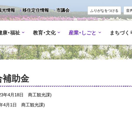
観光情報
移住定住情報
市議会
ふりがなをつける
音
健康・福祉
教育・文化
産業・しごと
まちづく
合補助金
23年4月18日
商工観光課
)
3年4月1日
商工観光課
)