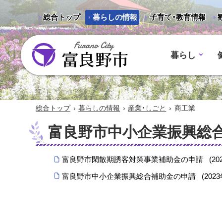
総合トップ
暮らしの情報
子育て・教育情報
暮らし
富良野市 - Frano City
›
›
›
総合トップ
暮らしの情報
産業・しごと
商工業
富良野市中小企業振興総
富良野市閑散期誘客対策事業補助金の申請
(
20
富良野市中小企業振興総合補助金の申請
(
202