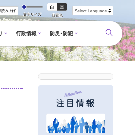
白
黒
声読み上げ
文字サイズ
背景色
り
行政情報
防災・防犯
注目情報