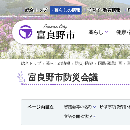
総合トップ
暮らしの情報
子育て・教育情報
暮らし
健康・
富良野市 - Frano City
›
›
›
›
総合トップ
暮らしの情報
防災・防犯
国民保護計画
富良野市防災会議
ページ内目次
審議会等の名称
所掌事項（審議・
審議会開催状況