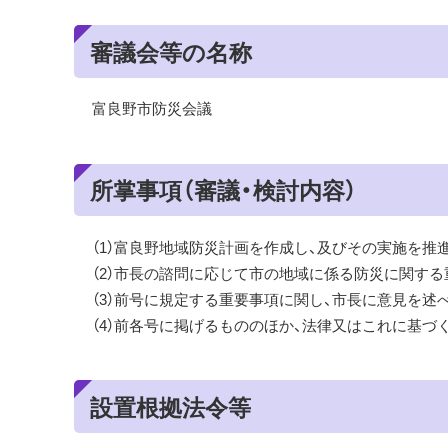
審議会等の名称
富良野市防災会議
所掌事項（審議・検討内容）
（1）富良野地域防災計画を作成し、及びその実施を推
（2）市長の諮問に応じて市の地域に係る防災に関す
（3）前号に規定する重要事項に関し、市長に意見を述
（4）前各号に掲げるもののほか、法律又はこれに基
設置根拠法令等