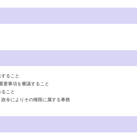
進すること
る重要事項を審議すること
べること
づく政令によりその権限に属する事務