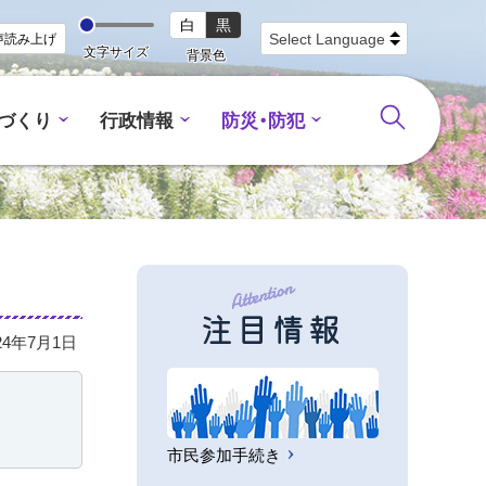
白
黒
声読み上げ
文字サイズ
背景色
づくり
行政情報
防災・防犯
注目情報
24年7月1日
市民参加手続き