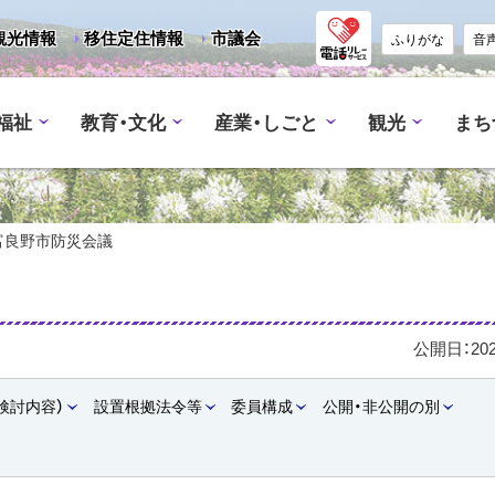
観光情報
移住定住情報
市議会
ふりがな
音
福祉
教育・文化
産業・しごと
観光
まち
富良野市防災会議
公開日：
20
検討内容）
設置根拠法令等
委員構成
公開・非公開の別