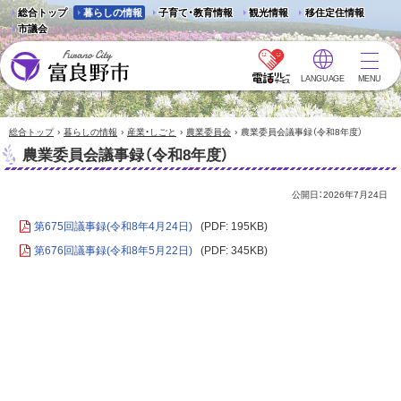
総合トップ
暮らしの情報
子育て・教育情報
観光情報
移住定住情報
市議会
LANGUAGE
MENU
富良野市 - Frano City
›
›
›
›
総合トップ
暮らしの情報
産業・しごと
農業委員会
農業委員会議事録（令和8年度）
農業委員会議事録（令和8年度）
公開日：
2026年7月24日
第675回議事録(令和8年4月24日)
(PDF: 195KB)
第676回議事録(令和8年5月22日)
(PDF: 345KB)