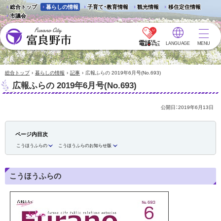
総合トップ
暮らしの情報
子育て・教育情報
観光情報
移住定住情報
市議会
LANGUAGE
MENU
富良野市 - Frano City
›
›
›
総合トップ
暮らしの情報
記事
広報ふらの 2019年6月号(No.693)
広報ふらの 2019年6月号(No.693)
公開日：
2019年6月13日
ページ内目次
こうほうふらの
こうほうふらのお知らせ版
こうほうふらの