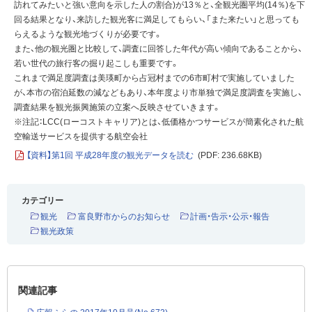
訪れてみたいと強い意向を示した人の割合)が13％と、全観光圏平均(14％)を下
回る結果となり、来訪した観光客に満足してもらい、「また来たい」と思っても
らえるような観光地づくりが必要です。
また、他の観光圏と比較して、調査に回答した年代が高い傾向であることから、
若い世代の旅行客の掘り起こしも重要です。
これまで満足度調査は美瑛町から占冠村までの6市町村で実施していました
が、本市の宿泊延数の減などもあり、本年度より市単独で満足度調査を実施し、
調査結果を観光振興施策の立案へ反映させていきます。
※注記：LCC(ローコストキャリア)とは、低価格かつサービスが簡素化された航
空輸送サービスを提供する航空会社
【資料】第1回 平成28年度の観光データを読む
(PDF: 236.68KB)
カテゴリー
観光
富良野市からのお知らせ
計画・告示・公示・報告
観光政策
関連記事