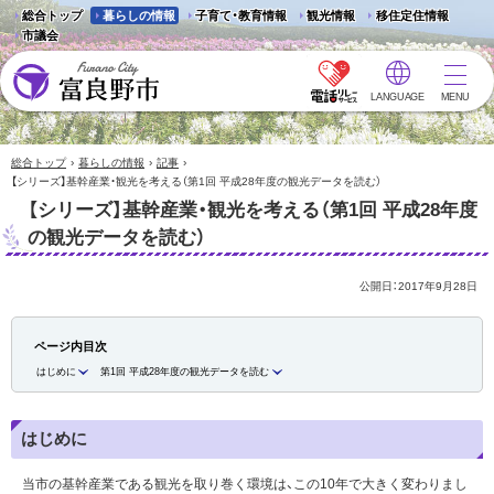
総合トップ
暮らしの情報
子育て・教育情報
観光情報
移住定住情報
市議会
LANGUAGE
MENU
富良野市 - Frano City
›
›
›
総合トップ
暮らしの情報
記事
【シリーズ】基幹産業・観光を考える（第1回 平成28年度の観光データを読む）
【シリーズ】基幹産業・観光を考える（第1回 平成28年度
の観光データを読む）
公開日：
2017年9月28日
ページ内目次
はじめに
第1回 平成28年度の観光データを読む
はじめに
当市の基幹産業である観光を取り巻く環境は、この10年で大きく変わりまし