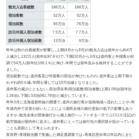
観光入込客総数
186万人
188万人
宿泊客数
52万人
52万人
宿泊延数
65万泊
76万泊
訪日外国人宿泊者数
7.5万人
7.7万人
訪日外国人宿泊延数
13万泊
9万泊
昨年は秋の台風被害が影響し、上期(4月から9月)の観光入込は前年から約4万
人減少し132万人(前年比97.6％)で、下期(10月から3月)は道内客と外国客が好
調で54万人(前年比106.1％)と伸び、年間では前年並みを維持することができ
ました。
宿泊延数では、道内客及び外国客の宿泊が伸びたものの、道外客は上期下期そ
れぞれ約5％減、年間を通しては10万泊減となりました。
道外客の減少にともない、宿泊滞在率(宿泊延数/宿泊者数)上期1.09泊(前年比
1.26泊)、下期1.53泊(同1.79泊)と減少しています。
昨年3月に北海道新幹線の開通で、道外の旅行客が道南地域へ流れたことや、昨
年道内外で災害が続いたことにより国民全体の旅行意欲の低下の影響もあり
ますが、観光全体が団体旅行から個人旅行へシフトする一方で、LCC(※注記)の
航空路線が国内外に拡大し、道外客にとっては旅行先の選択肢が拡がっている
ことも原因として考えられます。
富良野・美瑛観光圏で実施した満足度調査では、再来訪意向率(1年以内にまた