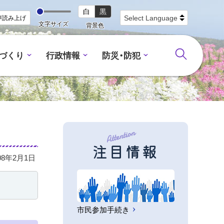
白
黒
声読み上げ
文字サイズ
背景色
づくり
行政情報
防災・防犯
注目情報
08年2月1日
市民参加手続き