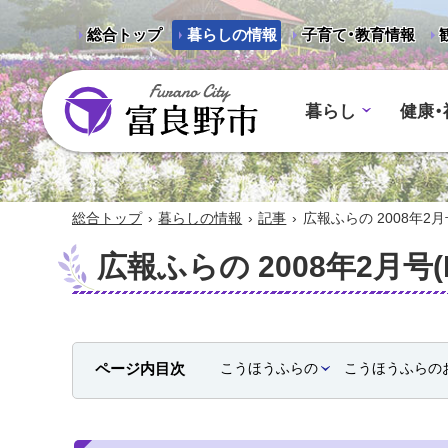
総合トップ
暮らしの情報
子育て・教育情報
暮らし
健康・
富良野市 - Frano City
›
›
›
総合トップ
暮らしの情報
記事
広報ふらの 2008年2月号(
広報ふらの 2008年2月号(N
ページ内目次
こうほうふらの
こうほうふらの