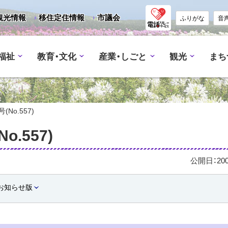
観光情報
移住定住情報
市議会
ふりがな
音
福祉
教育・文化
産業・しごと
観光
まち
No.557)
o.557)
公開日：
20
お知らせ版