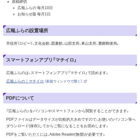
原稿締切
広報ふらの 毎月10日
お知らせ版 毎月1日
広報ふらの設置場所
市役所（ロビー）、文化会館、図書館、山部支所、東山支所、麓郷郵便局。
スマートフォンアプリ「マチイロ」
広報ふらのは、スマートフォンアプリ「マチイロ」で読めます。
広報ふらの｜マチイロ
（新規ウィンドウで開く）
（
外
部
サ
PDFについて
イ
ト
）
『広報ふらの』をパソコンやスマートフォンから閲覧することができます。
PDFファイルはデータサイズが比較的大きめですので、お使いのパソコン等へ
ダウンロード(保存)してからご覧になることをお奨めします。
PDFをご覧いただくには、Adobe Reader(無償)が必要です。