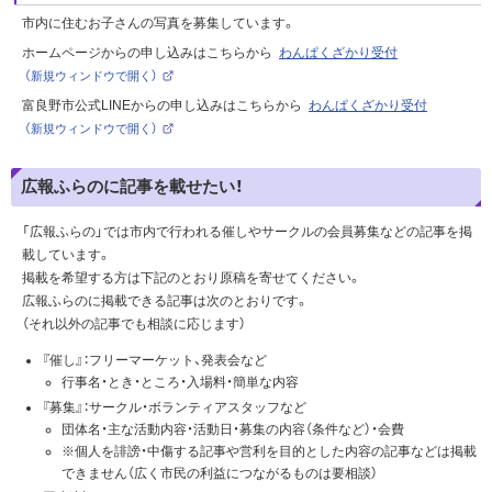
市内に住むお子さんの写真を募集しています。
ホームページからの申し込みはこちらから
わんぱくざかり受付
（新規ウィンドウで開く）
（
外
富良野市公式LINEからの申し込みはこちらから
わんぱくざかり受付
部
サ
（新規ウィンドウで開く）
イ
（
ト
外
）
部
サ
広報ふらのに記事を載せたい！
イ
ト
）
「広報ふらの」では市内で行われる催しやサークルの会員募集などの記事を掲
載しています。
掲載を希望する方は下記のとおり原稿を寄せてください。
広報ふらのに掲載できる記事は次のとおりです。
（それ以外の記事でも相談に応じます）
『催し』：フリーマーケット、発表会など
行事名・とき・ところ・入場料・簡単な内容
『募集』：サークル・ボランティアスタッフなど
団体名・主な活動内容・活動日・募集の内容（条件など）・会費
※個人を誹謗・中傷する記事や営利を目的とした内容の記事などは掲載
できません（広く市民の利益につながるものは要相談）