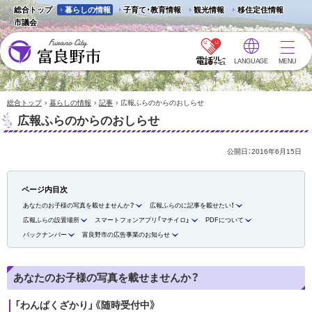
総合トップ
暮らしの情報
子育て・教育情報
観光情報
移住定住情報
市議会
LANGUAGE
MENU
富良野市 - Frano City
›
›
›
総合トップ
暮らしの情報
記事
広報ふらのからのおしらせ
広報ふらのからのおしらせ
公開日：
2016年6月15日
ページ内目次
あなたのお子様の写真を載せませんか？
広報ふらのに記事を載せたい！
広報ふらの設置場所
スマートフォンアプリ「マチイロ」
PDFについて
バックナンバー
富良野市の広告事業のお知らせ
あなたのお子様の写真を載せませんか？
「わんぱくざかり」《随時受付中》