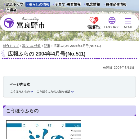
総合トップ
暮らしの情報
子育て・教育情報
観光情報
移住定住情報
市議会
LANGUAGE
MENU
富良野市 - Frano City
›
›
›
総合トップ
暮らしの情報
記事
広報ふらの 2004年4月号(No.511)
広報ふらの 2004年4月号(No.511)
公開日：
2004年4月1日
ページ内目次
こうほうふらの
こうほうふらのお知らせ版
こうほうふらの