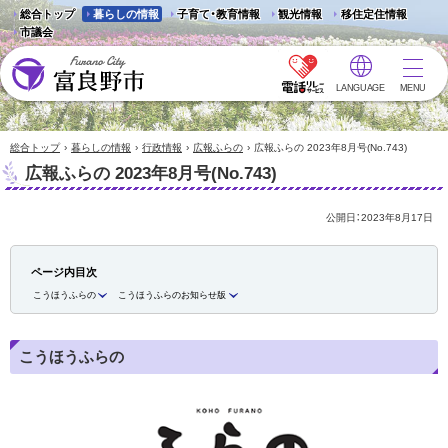
総合トップ
暮らしの情報
子育て・教育情報
観光情報
移住定住情報
市議会
LANGUAGE
MENU
富良野市 - Frano City
›
›
›
›
総合トップ
暮らしの情報
行政情報
広報ふらの
広報ふらの 2023年8月号(No.743)
広報ふらの 2023年8月号(No.743)
公開日：
2023年8月17日
ページ内目次
こうほうふらの
こうほうふらのお知らせ版
こうほうふらの