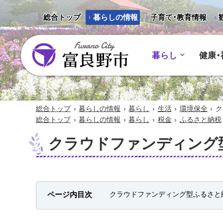
総合トップ
暮らしの情報
子育て・教育情報
暮らし
健康・
富良野市 - Frano City
›
›
›
›
›
総合トップ
暮らしの情報
暮らし
生活
環境保全
ク
›
›
›
›
総合トップ
暮らしの情報
暮らし
税金
ふるさと納税
クラウドファンディング
ページ内目次
クラウドファンディング型ふるさと