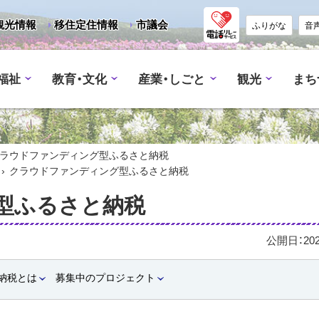
観光情報
移住定住情報
市議会
ふりがな
音
福祉
教育・文化
産業・しごと
観光
まち
ラウドファンディング型ふるさと納税
›
クラウドファンディング型ふるさと納税
型ふるさと納税
公開日：
20
納税とは
募集中のプロジェクト