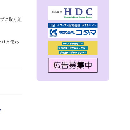
ップに取り組
かりと伝わ
外
部
サ