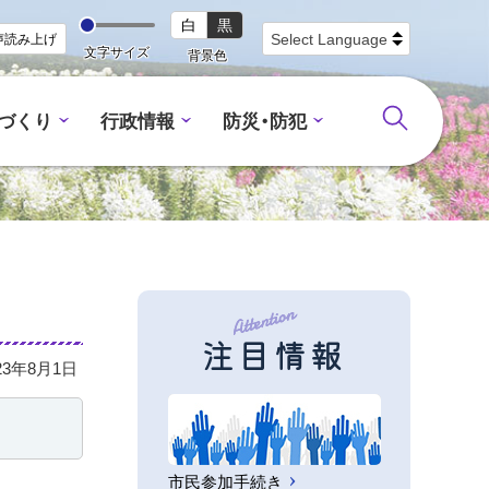
白
黒
声読み上げ
文字サイズ
背景色
づくり
行政情報
防災・防犯
注目情報
23年8月1日
市民参加手続き