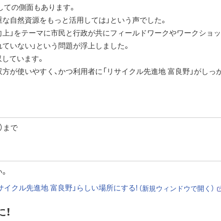
としての側面もあります。
重な自然資源をもっと活用しては」という声でした。
向上」をテーマに市民と行政が共にフィールドワークやワークショ
れていない」という問題が浮上しました。
収しています。
双方が使いやすく、かつ利用者に「リサイクル先進地 富良野」がしっ
）まで
い。
サイクル先進地 富良野」らしい場所にする!
（新規ウィンドウで開く）
（
に！