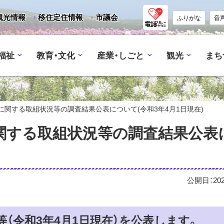
観光情報
移住定住情報
市議会
ふりがな
音
福祉
教育・文化
産業・しごと
観光
まち
関する取組状況等の調査結果公表について(令和3年4月1日現在)
関する取組状況等の調査結果公表
公開日：
20
（令和3年4月1日現在）を公表します。