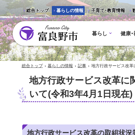
総合トップ
暮らしの情報
子育て・教育情報
暮らし
健康・
富良野市 - Frano City
›
›
›
総合トップ
暮らしの情報
記事
地方行政サービス改革に
地方行政サービス改革に
いて(令和3年4月1日現在)
地方行政サービス改革の取組状況等