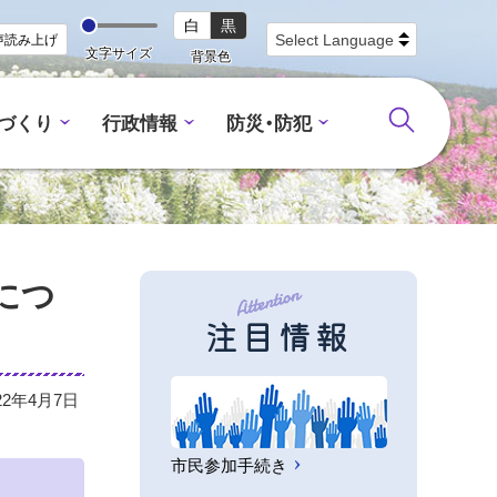
白
黒
声読み上げ
文字サイズ
背景色
づくり
行政情報
防災・防犯
につ
注目情報
22年4月7日
市民参加手続き