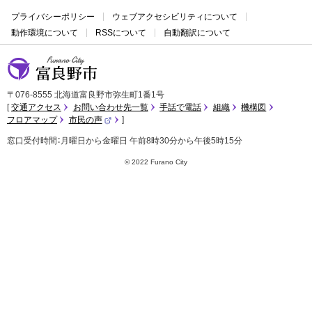
プライバシーポリシー
ウェブアクセシビリティについて
動作環境について
RSSについて
自動翻訳について
富良野市
〒076-8555 北海道富良野市弥生町1番1号
交通アクセス
お問い合わせ先一覧
手話で電話
組織
機構図
フロアマップ
市民の声
（
外
窓口受付時間：月曜日から金曜日 午前8時30分から午後5時15分
部
サ
イ
© 2022 Furano City
ト
）