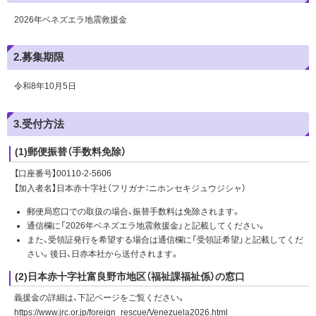
2026年ベネズエラ地震救援金
2.募集期限
令和8年10月5日
3.受付方法
(1)郵便振替（手数料免除）
【口座番号】00110-2-5606
【加入者名】日本赤十字社（フリガナ：ニホンセキジュウジシャ）
郵便局窓口での取扱の場合、振替手数料は免除されます。
通信欄に「2026年ベネズエラ地震救援金」と記載してください。
また、受領証発行を希望する場合は通信欄に「受領証希望」と記載してくだ
さい。後日、日赤本社から送付されます。
(2)日本赤十字社富良野市地区（福祉課福祉係）の窓口
義援金の詳細は、下記ページをご覧ください。
https://www.jrc.or.jp/foreign_rescue/Venezuela2026.html