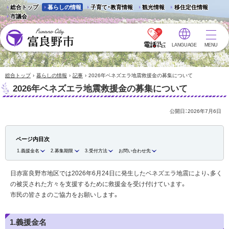
総合トップ
暮らしの情報
子育て・教育情報
観光情報
移住定住情報
市議会
LANGUAGE
MENU
富良野市 - Frano City
›
›
›
総合トップ
暮らしの情報
記事
2026年ベネズエラ地震救援金の募集について
2026年ベネズエラ地震救援金の募集について
公開日：
2026年7月6日
ページ内目次
1.義援金名
2.募集期限
3.受付方法
お問い合わせ先
日赤富良野市地区では2026年6月24日に発生したベネズエラ地震により、多く
の被災された方々を支援するために救援金を受け付けています。
市民の皆さまのご協力をお願いします。
1.義援金名