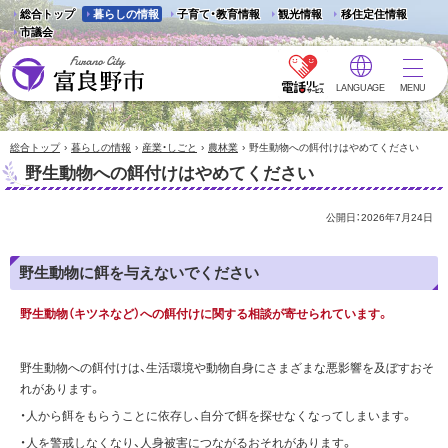
総合トップ
暮らしの情報
子育て・教育情報
観光情報
移住定住情報
市議会
LANGUAGE
MENU
富良野市 - Frano City
›
›
›
›
総合トップ
暮らしの情報
産業・しごと
農林業
野生動物への餌付けはやめてください
野生動物への餌付けはやめてください
公開日：
2026年7月24日
野生動物に餌を与えないでください
野生動物（キツネなど）への餌付けに関する相談が寄せられています。
野生動物への餌付けは、生活環境や動物自身にさまざまな悪影響を及ぼすおそ
れがあります。
・人から餌をもらうことに依存し、自分で餌を探せなくなってしまいます。
・人を警戒しなくなり、人身被害につながるおそれがあります。