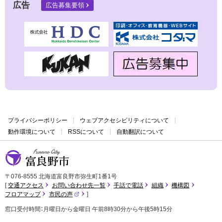
広告
広告募集要領
プライバシーポリシー
ウェブアクセシビリティについて
動作環境について
RSSについて
自動翻訳について
富良野市
〒076-8555 北海道富良野市弥生町1番1号
交通アクセス
お問い合わせ先一覧
手話で電話
組織
機構図
フロアマップ
市民の声
（
外
窓口受付時間：月曜日から金曜日 午前8時30分から午後5時15分
部
サ