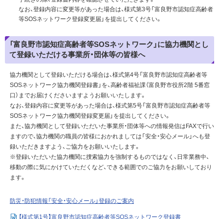
なお、登録内容に変更等があった場合は、様式第3号「富良野市認知症高齢者
等SOSネットワーク登録変更届」を提出してください。
「富良野市認知症高齢者等SOSネットワーク」に協力機関とし
て登録いただける事業所・団体等の皆様へ
協力機関として登録いただける場合は、様式第4号「富良野市認知症高齢者等
SOSネットワーク協力機関登録書」を、高齢者福祉課（富良野市役所2階 5番窓
口）までお届けくださいますようお願いいたします。
なお、登録内容に変更等があった場合は、様式第5号「富良野市認知症高齢者等
SOSネットワーク協力機関登録変更届」を提出してください。
また、協力機関として登録いただいた事業所・団体等への情報発信はFAXで行い
ますので、協力機関の職員の皆様におかれましては「安全・安心メール」へも登
録いただきますよう、ご協力をお願いいたします。
※登録いただいた協力機関に捜索協力を強制するものではなく、日常業務中、
移動の際に気にかけていただくなど、できる範囲でのご協力をお願いしており
ます。
防災・防犯情報「安全・安心メール」登録のご案内
【様式第1号】富良野市認知症高齢者等SOSネットワーク登録書