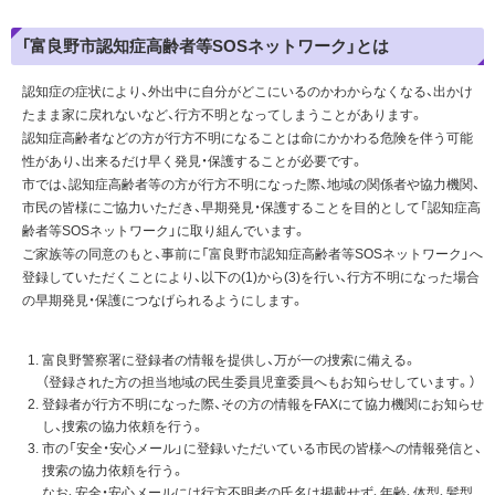
「富良野市認知症高齢者等SOSネットワーク」とは
認知症の症状により、外出中に自分がどこにいるのかわからなくなる、出かけ
たまま家に戻れないなど、行方不明となってしまうことがあります。
認知症高齢者などの方が行方不明になることは命にかかわる危険を伴う可能
性があり、出来るだけ早く発見・保護することが必要です。
市では、認知症高齢者等の方が行方不明になった際、地域の関係者や協力機関、
市民の皆様にご協力いただき、早期発見・保護することを目的として「認知症高
齢者等SOSネットワーク」に取り組んでいます。
ご家族等の同意のもと、事前に「富良野市認知症高齢者等SOSネットワーク」へ
登録していただくことにより、以下の(1)から(3)を行い、行方不明になった場合
の早期発見・保護につなげられるようにします。
富良野警察署に登録者の情報を提供し、万が一の捜索に備える。
（登録された方の担当地域の民生委員児童委員へもお知らせしています。）
登録者が行方不明になった際、その方の情報をFAXにて協力機関にお知らせ
し、捜索の協力依頼を行う。
市の「安全・安心メール」に登録いただいている市民の皆様への情報発信と、
捜索の協力依頼を行う。
なお、安全・安心メールには行方不明者の氏名は掲載せず、年齢、体型、髪型