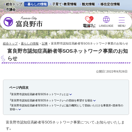
総合トップ
暮らしの情報
子育て・教育情報
観光情報
移住定住情報
市議会
LANGUAGE
MENU
富良野市 - Frano City
›
›
›
総合トップ
暮らしの情報
記事
富良野市認知症高齢者等SOSネットワーク事業のお知らせ
富良野市認知症高齢者等SOSネットワーク事業のお知
らせ
公開日：
2022年9月26日
ページ内目次
「富良野市認知症高齢者等SOSネットワーク」とは
「富良野市認知症高齢者等SOSネットワーク」への登録を希望する場合
「富良野市認知症高齢者等SOSネットワーク」に協力機関として登録いただける事業所・団体等の
皆様へ
富良野市認知症高齢者等SOSネットワーク事業について、お知らせいたしま
す。