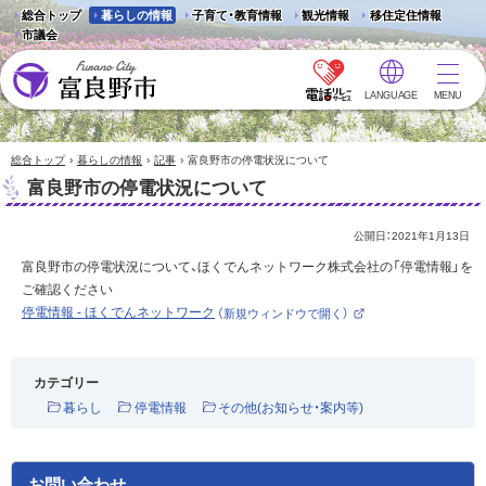
総合トップ
暮らしの情報
子育て・教育情報
観光情報
移住定住情報
市議会
LANGUAGE
MENU
富良野市 - Frano City
›
›
›
総合トップ
暮らしの情報
記事
富良野市の停電状況について
富良野市の停電状況について
公開日：
2021年1月13日
富良野市の停電状況について、ほくでんネットワーク株式会社の「停電情報」を
ご確認ください
停電情報 - ほくでんネットワーク
（新規ウィンドウで開く）
（
外
部
サ
イ
カテゴリー
ト
）
暮らし
停電情報
その他(お知らせ・案内等)
お問い合わせ