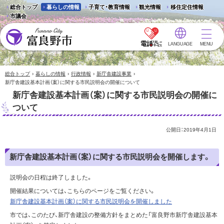
総合トップ
暮らしの情報
子育て・教育情報
観光情報
移住定住情報
市議会
LANGUAGE
MENU
富良野市 - Frano City
›
›
›
›
総合トップ
暮らしの情報
行政情報
新庁舎建設事業
新庁舎建設基本計画（案）に関する市民説明会の開催について
新庁舎建設基本計画（案）に関する市民説明会の開催に
ついて
公開日：
2019年4月1日
新庁舎建設基本計画（案）に関する市民説明会を開催します。
説明会の日程は終了しました。
開催結果については、こちらのページをご覧ください。
新庁舎建設基本計画（案）に関する市民説明会を開催しました
市では、このたび、新庁舎建設の整備方針をまとめた「富良野市新庁舎建設基本