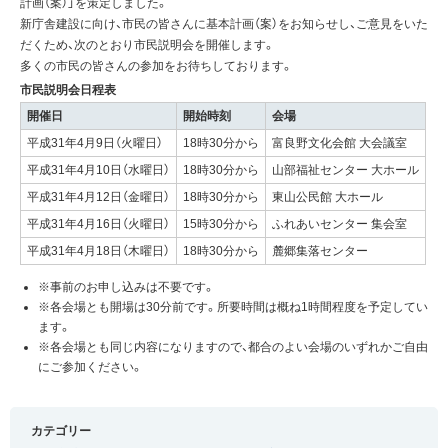
計画（案）」を策定しました。
新庁舎建設に向け、市民の皆さんに基本計画（案）をお知らせし、ご意見をいた
だくため、次のとおり市民説明会を開催します。
多くの市民の皆さんの参加をお待ちしております。
市民説明会日程表
開催日
開始時刻
会場
平成31年4月9日（火曜日）
18時30分から
富良野文化会館 大会議室
平成31年4月10日（水曜日）
18時30分から
山部福祉センター 大ホール
平成31年4月12日（金曜日）
18時30分から
東山公民館 大ホール
平成31年4月16日（火曜日）
15時30分から
ふれあいセンター 集会室
平成31年4月18日（木曜日）
18時30分から
麓郷集落センター
※事前のお申し込みは不要です。
※各会場とも開場は30分前です。所要時間は概ね1時間程度を予定してい
ます。
※各会場とも同じ内容になりますので、都合のよい会場のいずれかご自由
にご参加ください。
カテゴリー