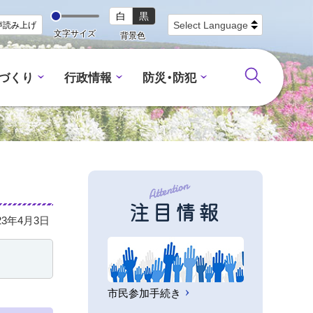
白
黒
声読み上げ
文字サイズ
背景色
づくり
行政情報
防災・防犯
注目情報
23年4月3日
市民参加手続き