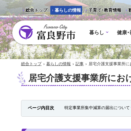
総合トップ
暮らしの情報
子育て・教育情報
暮らし
健康・
富良野市 - Frano City
›
›
›
総合トップ
暮らしの情報
記事
居宅介護支援事業所に
居宅介護支援事業所にお
ページ内目次
特定事業所集中減算の届出について