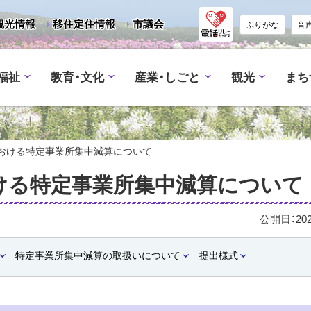
観光情報
移住定住情報
市議会
ふりがな
音
福祉
教育・文化
産業・しごと
観光
まち
おける特定事業所集中減算について
ける特定事業所集中減算について
公開日：
20
特定事業所集中減算の取扱いについて
提出様式