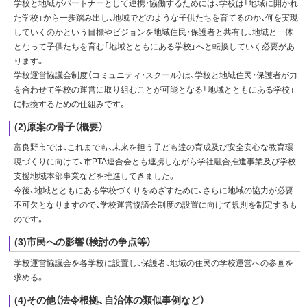
学校と地域がパートナーとして連携・協働するためには、学校は「地域に開かれ
た学校」から一歩踏み出し、地域でどのような子供たちを育てるのか、何を実現
していくのかという目標やビジョンを地域住民・保護者と共有し、地域と一体
となって子供たちを育む「地域とともにある学校」へと転換していく必要があ
ります。
学校運営協議会制度（コミュニティ・スクール）は、学校と地域住民・保護者が力
を合わせて学校の運営に取り組むことが可能となる「地域とともにある学校」
に転換するための仕組みです。
(2)原案の骨子（概要）
富良野市では、これまでも、未来を担う子ども達の育成及び安全安心な教育環
境づくりに向けて、市PTA連合会とも連携しながら学社融合推進事業及び学校
支援地域本部事業などを推進してきました。
今後、地域とともにある学校づくりをめざすために、さらに地域の協力が必要
不可欠となりますので、学校運営協議会制度の設置に向けて規則を制定するも
のです。
(3)市民への影響（検討の争点等）
学校運営協議会を各学校に設置し、保護者、地域の住民の学校運営への参画を
求める。
(4)その他（法令根拠、自治体の類似事例など）