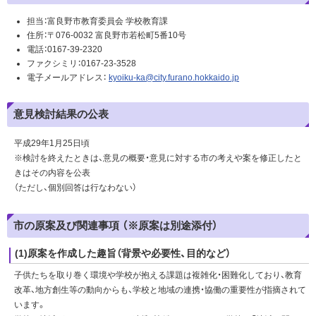
担当：富良野市教育委員会 学校教育課
住所：〒076-0032 富良野市若松町5番10号
電話：0167-39-2320
ファクシミリ：0167-23-3528
電子メールアドレス：
kyoiku-ka@city.furano.hokkaido.jp
意見検討結果の公表
平成29年1月25日頃
※検討を終えたときは、意見の概要・意見に対する市の考えや案を修正したと
きはその内容を公表
（ただし、個別回答は行なわない）
市の原案及び関連事項 （※原案は別途添付）
(1)原案を作成した趣旨（背景や必要性、目的など）
子供たちを取り巻く環境や学校が抱える課題は複雑化・困難化しており、教育
改革、地方創生等の動向からも、学校と地域の連携・協働の重要性が指摘されて
います。