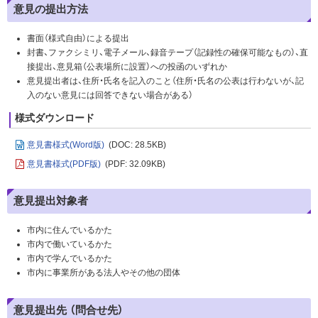
意見の提出方法
書面（様式自由）による提出
封書、ファクシミリ、電子メール、録音テープ（記録性の確保可能なもの）、直
接提出、意見箱（公表場所に設置）への投函のいずれか
意見提出者は、住所・氏名を記入のこと（住所・氏名の公表は行わないが、記
入のない意見には回答できない場合がある）
様式ダウンロード
意見書様式(Word版)
(DOC: 28.5KB)
意見書様式(PDF版)
(PDF: 32.09KB)
意見提出対象者
市内に住んでいるかた
市内で働いているかた
市内で学んでいるかた
市内に事業所がある法人やその他の団体
意見提出先 （問合せ先）