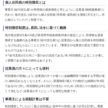
個人住民税の特別徴収とは
事業主（給与支払者）が所得税の源泉徴収と同じように、従業員（納税義務者）に
代わり、毎月支払う給与から個人住民税（市民税・道民税）を徴収（天引き）し、市
に納入していただく制度です。
特別徴収制度は、原則、法令に基づく義務
地方税法第321条の4及び富良野市税条例第36条の規定により、所得税を源泉
徴収する義務のある事業主（給与支払者）は、従業員から個人住民税を特別徴収
しなければならないこととされています。 （事業主や従業員の意志で選択でき
るものではありません。）
※「給与支給が2カ月に一度のみの支給である」等、特別徴収によることが著し
く困難である場合の例外はあります。
従業員の方々にとっても便利
特別徴収の実施により、従業員の方々が個々に金融機関等で納税する手間が省
け、納め忘れもなくなります。さらに、普通徴収（個人での納付）は納期が年4回
であるのに対し、特別徴収は年12回での支払いのため、1回当たりの負担が少な
くて済むなど、従業員の方々にとっても便利な制度です。
事業主による税額計算は不要
特別徴収していただく個人住民税は、前年中の所得に基づき市が計算し、事業