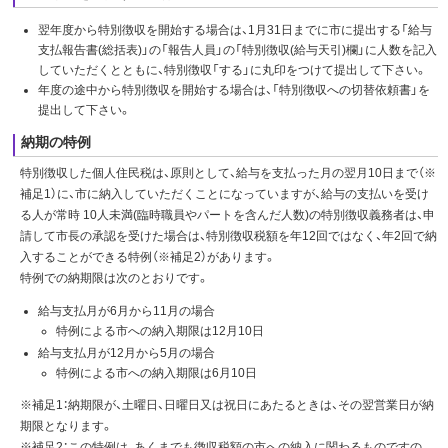
翌年度から特別徴収を開始する場合は、1月31日までに市に提出する「給与
支払報告書(総括表)」の「報告人員」の「特別徴収(給与天引)欄」に人数を記入
していただくとともに、特別徴収「する」に丸印をつけて提出して下さい。
年度の途中から特別徴収を開始する場合は、「特別徴収への切替依頼書」を
提出して下さい。
納期の特例
特別徴収した個人住民税は、原則として、給与を支払った月の翌月10日まで（※
補足1）に、市に納入していただくことになっていますが、給与の支払いを受け
る人が常時 10人未満(臨時職員やパートを含んだ人数)の特別徴収義務者は、申
請して市長の承認を受けた場合は、特別徴収税額を年12回ではなく、年2回で納
入することができる特例（※補足2）があります。
特例での納期限は次のとおりです。
給与支払月が6月から11月の場合
特例による市への納入期限は12月10日
給与支払月が12月から5月の場合
特例による市への納入期限は6月10日
※補足1：納期限が、土曜日、日曜日又は祝日にあたるときは、その翌営業日が納
期限となります。
※補足2：この特例は、あくまでも徴収税額の市への納入に関わるものですの