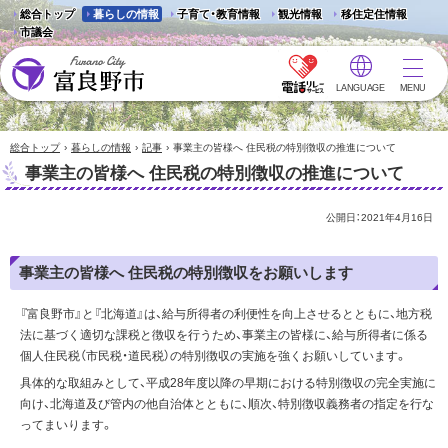
総合トップ
暮らしの情報
子育て・教育情報
観光情報
移住定住情報
市議会
LANGUAGE
MENU
富良野市 - Frano City
›
›
›
総合トップ
暮らしの情報
記事
事業主の皆様へ 住民税の特別徴収の推進について
事業主の皆様へ 住民税の特別徴収の推進について
公開日：
2021年4月16日
事業主の皆様へ 住民税の特別徴収をお願いします
『富良野市』と『北海道』は、給与所得者の利便性を向上させるとともに、地方税
法に基づく適切な課税と徴収を行うため、事業主の皆様に、給与所得者に係る
個人住民税（市民税・道民税）の特別徴収の実施を強くお願いしています。
具体的な取組みとして、平成28年度以降の早期における特別徴収の完全実施に
向け、北海道及び管内の他自治体とともに、順次、特別徴収義務者の指定を行な
ってまいります。