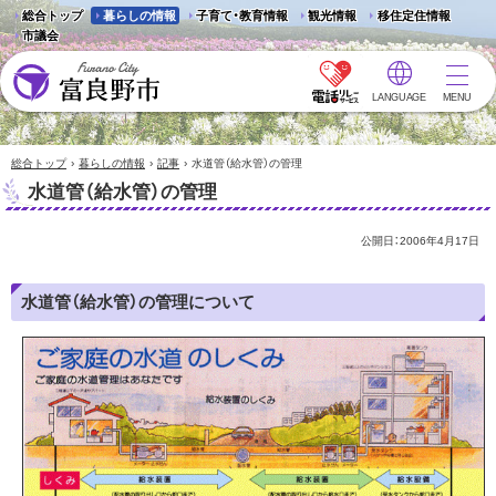
総合トップ
暮らしの情報
子育て・教育情報
観光情報
移住定住情報
市議会
LANGUAGE
MENU
富良野市 - Frano City
›
›
›
総合トップ
暮らしの情報
記事
水道管（給水管）の管理
水道管（給水管）の管理
公開日：
2006年4月17日
水道管（給水管）の管理について