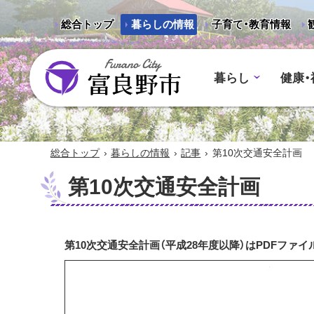
総合トップ
暮らしの情報
子育て・教育情報
暮らし
健康・
富良野市 - Frano City
›
›
›
総合トップ
暮らしの情報
記事
第10次交通安全計画
第10次交通安全計画
第10次交通安全計画（平成28年度以降）はPDFファ