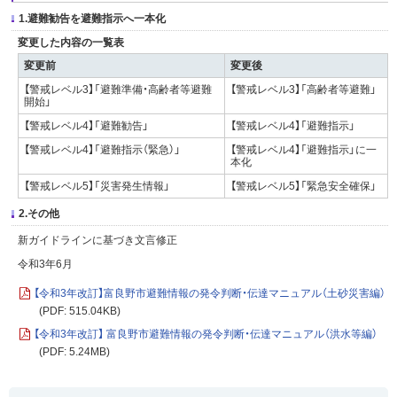
1.避難勧告を避難指示へ一本化
変更した内容の一覧表
変更前
変更後
【警戒レベル3】「避難準備・高齢者等避難
【警戒レベル3】「高齢者等避難」
開始」
【警戒レベル4】「避難勧告」
【警戒レベル4】「避難指示」
【警戒レベル4】「避難指示（緊急）」
【警戒レベル4】「避難指示」に一
本化
【警戒レベル5】「災害発生情報」
【警戒レベル5】「緊急安全確保」
2.その他
新ガイドラインに基づき文言修正
令和3年6月
【令和3年改訂】富良野市避難情報の発令判断・伝達マニュアル（土砂災害編）
(PDF: 515.04KB)
【令和3年改訂】 富良野市避難情報の発令判断・伝達マニュアル（洪水等編）
(PDF: 5.24MB)