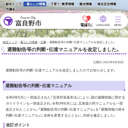
総合トップ
暮らしの情報
子育て・教育情報
観光情報
移住定住情報
市議会
LANGUAGE
MENU
富良野市 - Frano City
›
›
›
総合トップ
暮らしの情報
記事
避難勧告等の判断・伝達マニュアルを改定しました。
避難勧告等の判断・伝達マニュアルを改定しました。
公開日：
2021年6月29日
避難勧告等の判断・伝達マニュアルを改定しましたのでお知らせします。
避難勧告等の判断・伝達マニュアル
令和3年5月に一部改正された「災害対策基本法」により、国の避難情報に関する
ガイドラインも一部改正され、令和3年6月には、北海道の同マニュアルも一部
改正されたことから、「避難勧告等の判断・伝達マニュアル」を「避難情報の発令
判断・伝達マニュアル」に名称を変更するとともに、内容を修正しました。
改訂ポイント