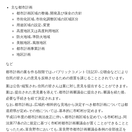
主な都市計画
都市計画区域の整備、開発及び保全の方針
市街化区域、市街化調整区域の区域区分
用途区域の設定、変更
高度地区又は高度利用地区
防火地域、準防火地域
美観地区、風致地区
都市計画事業計画
地区計画
など
都市計画の案を作る段階では、パブリックコメント（注記3）、公聴会などにより
住民の皆さんの意見を反映させるための措置を講じることとされています。
案は公告・縦覧され、住民の皆さんは案に対し意見を提出することができます。
案は、提出された意見書を添えて、都市計画審議会に提出され、審議を経た後、
必要な手続きを経て決定されます。
なお、都市計画は、広域的・根幹的な見地から決定すべき都市計画については都
道府県が定め、その他については、基本的に市町村が定めます。
平成11年度の都市計画法改正に伴い、都市計画区域を定めている市町村は、同
法第77条の2に規定に基づく市町村都市計画審議会が置くことができることと
なったため、富良野市においても、富良野市都市計画審議会条例の全部改正を