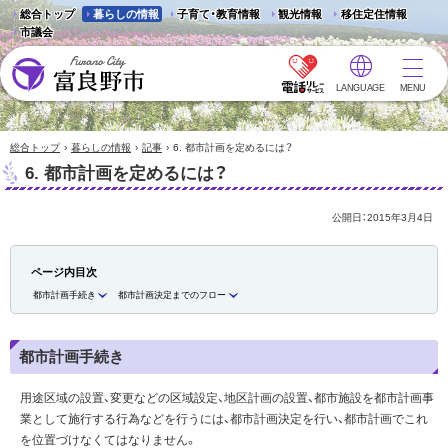
総合トップ
暮らしの情報
子育て・教育情報
観光情報
移住定住情報
市議会
LANGUAGE
MENU
富良野市 - Frano City
›
›
›
総合トップ
暮らしの情報
記事
6. 都市計画を定めるには？
6. 都市計画を定めるには？
公開日：
2015年3月4日
ページ内目次
都市計画手続き
都市計画決定までのフロー
都市計画手続き
用途区域の設置、変更などの区域設定、地区計画の設置、都市施設を都市計画事
業として施行する行為などを行うには、都市計画決定を行い、都市計画でこれ
を位置づけなくてはなりません。