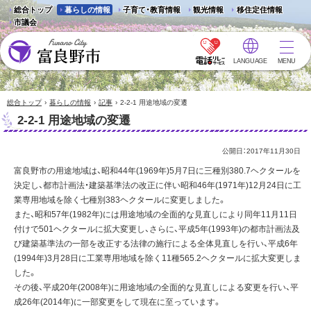
総合トップ
暮らしの情報
子育て・教育情報
観光情報
移住定住情報
市議会
LANGUAGE
MENU
富良野市 - Frano City
›
›
›
総合トップ
暮らしの情報
記事
2-2-1 用途地域の変遷
2-2-1 用途地域の変遷
公開日：
2017年11月30日
富良野市の用途地域は、昭和44年(1969年)5月7日に三種別380.7ヘクタールを
決定し、都市計画法・建築基準法の改正に伴い昭和46年(1971年)12月24日に工
業専用地域を除く七種別383ヘクタールに変更しました。
また、昭和57年(1982年)には用途地域の全面的な見直しにより同年11月11日
付けで501ヘクタールに拡大変更し、さらに、平成5年(1993年)の都市計画法及
び建築基準法の一部を改正する法律の施行による全体見直しを行い、平成6年
(1994年)3月28日に工業専用地域を除く11種565.2ヘクタールに拡大変更しま
した。
その後、平成20年(2008年)に用途地域の全面的な見直しによる変更を行い、平
成26年(2014年)に一部変更をして現在に至っています。