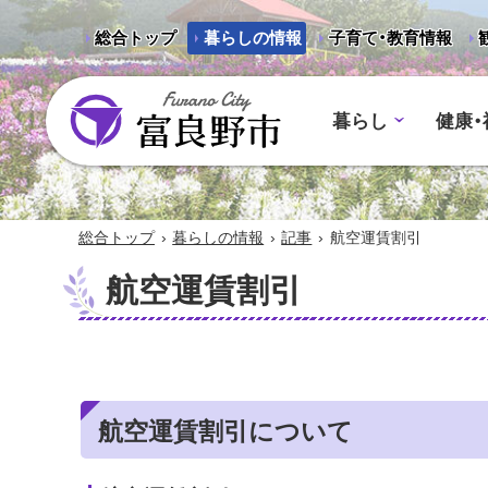
総合トップ
暮らしの情報
子育て・教育情報
暮らし
健康・
富良野市 - Frano City
›
›
›
総合トップ
暮らしの情報
記事
航空運賃割引
航空運賃割引
航空運賃割引について