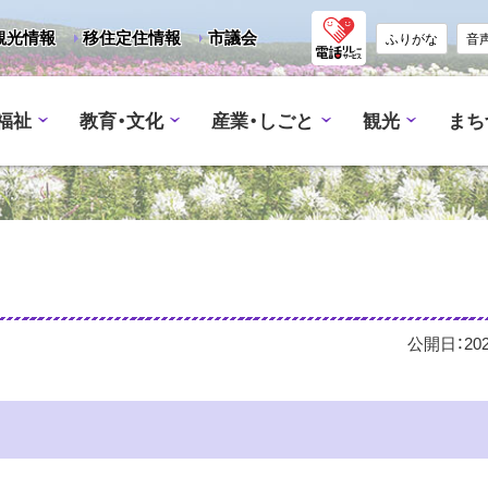
観光情報
移住定住情報
市議会
ふりがな
音
福祉
教育・文化
産業・しごと
観光
まち
公開日：
20