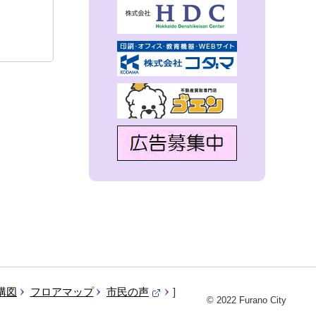
構図
フロアマップ
市民の声
© 2022 Furano City
（
外