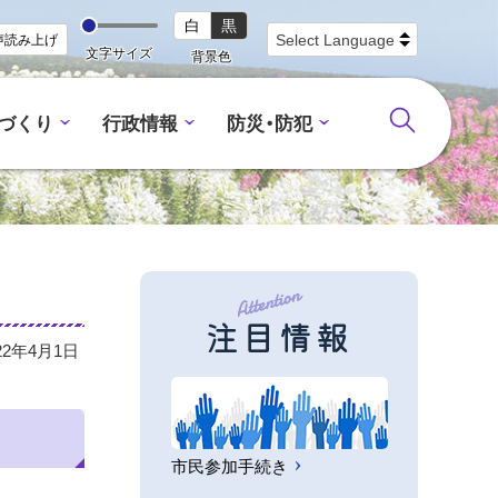
白
黒
声読み上げ
文字サイズ
背景色
づくり
行政情報
防災・防犯
注目情報
22年4月1日
市民参加手続き