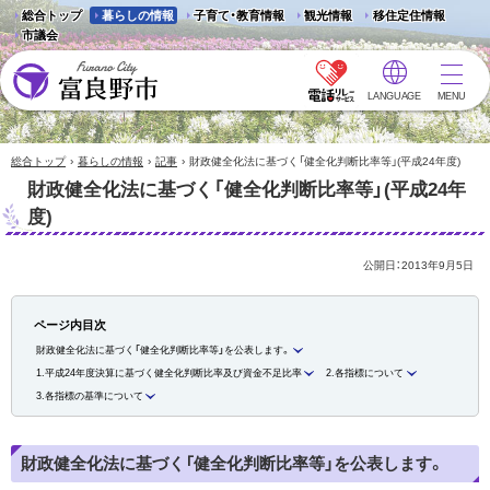
総合トップ
暮らしの情報
子育て・教育情報
観光情報
移住定住情報
市議会
LANGUAGE
MENU
富良野市 - Frano City
›
›
›
総合トップ
暮らしの情報
記事
財政健全化法に基づく「健全化判断比率等」(平成24年度)
財政健全化法に基づく「健全化判断比率等」(平成24年
度)
公開日：
2013年9月5日
ページ内目次
財政健全化法に基づく「健全化判断比率等」を公表します。
1.平成24年度決算に基づく健全化判断比率及び資金不足比率
2.各指標について
3.各指標の基準について
財政健全化法に基づく「健全化判断比率等」を公表します。