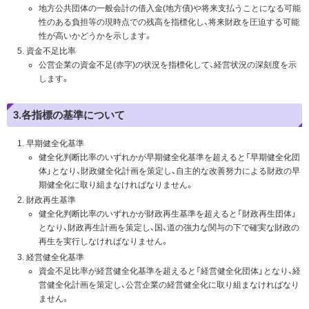
地方公共団体の一般会計の借入金(地方債)や将来支払うことになる可能
性のある負担等の現時点での残高を指標化し、将来財政を圧迫する可能
性が高いかどうかを示します。
資金不足比率
公営企業の資金不足(赤字)の状況を指標化して、経営状況の深刻度を示
します。
3.各指標の基準について
早期健全化基準
健全化判断比率のいずれかが早期健全化基準を超えると「早期健全化団
体」となり、財政健全化計画を策定し、自主的な改善努力による財政の早
期健全化に取り組まなければなりません。
財政再生基準
健全化判断比率のいずれかが財政再生基準を超えると「財政再生団体」
となり、財政再生計画を策定し、国、道の強力な関与の下で確実な財政の
再生を実行しなければなりません。
経営健全化基準
資金不足比率が経営健全化基準を超えると「経営健全化団体」となり、経
営健全化計画を策定し、公営企業の経営健全化に取り組まなければなり
ません。