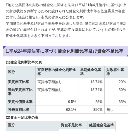
「地方公共団体の財政の健全化に関する法律」（平成21年4月施行）に基づき、市
の財政状況を判断するために設けられた健全化判断比率等を監査委員の審査
に付し、議会に報告し、市民の皆さんに公表します。
早期健全化基準及び財政再生基準を超過した場合、健全化計画及び財政再生計
画の策定が義務付けられますが、平成24年度決算において、いずれの指標も早
期健全化基準を大きく下回っております。
1.平成24年度決算に基づく健全化判断比率及び資金不足比率
(1)健全化判断比率の表
富良野市の健全化判断比
早期健全化基
財政再生基
区分
率
準
準
実質赤字比率
実質赤字額無し
13.74%
20%
連結実質赤字比
実質赤字額無し
18.74%
30%
率
実質公債費比率
9.5%
25%
35%
将来負担比率
62.1%
350%
無し
(2)資金不足比率の表
区分
資金不足比率
経営健全化基準