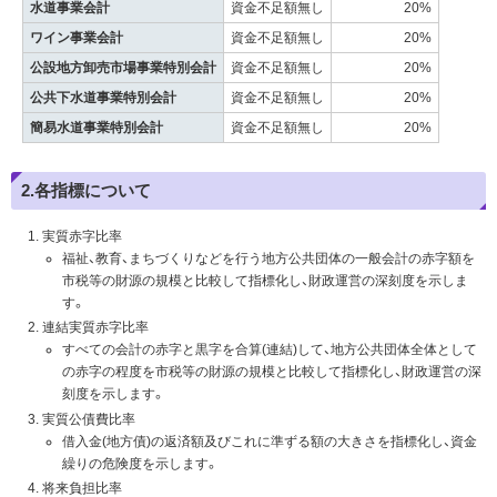
水道事業会計
資金不足額無し
20%
ワイン事業会計
資金不足額無し
20%
公設地方卸売市場事業特別会計
資金不足額無し
20%
公共下水道事業特別会計
資金不足額無し
20%
簡易水道事業特別会計
資金不足額無し
20%
2.各指標について
実質赤字比率
福祉、教育、まちづくりなどを行う地方公共団体の一般会計の赤字額を
市税等の財源の規模と比較して指標化し、財政運営の深刻度を示しま
す。
連結実質赤字比率
すべての会計の赤字と黒字を合算(連結)して、地方公共団体全体として
の赤字の程度を市税等の財源の規模と比較して指標化し、財政運営の深
刻度を示します。
実質公債費比率
借入金(地方債)の返済額及びこれに準ずる額の大きさを指標化し、資金
繰りの危険度を示します。
将来負担比率