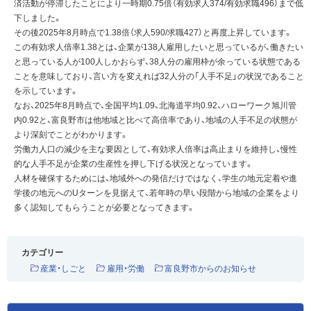
済活動が停滞したことにより一時期0.75倍（有効求人374/有効求職496）まで低
下しました。
その後2025年8月時点で1.38倍（求人590/求職427）と再度上昇しています。
この有効求人倍率1.38とは、企業が138人雇用したいと思っているが、働きたい
と思っている人が100人しかおらず、38人分の雇用枠が余っている状態である
ことを意味しており、言い方を変えれば32人分の「人手不足」の状況であること
を示しています。
なお、2025年8月時点で、全国平均1.09、北海道平均0.92、ハローワーク旭川管
内0.92と、富良野市は他地域と比べて高倍率であり、地域の人手不足の状態が
より深刻でことがわかります。
労働力人口の減少を主な要因として、有効求人倍率は高止まりを維持し、慢性
的な人手不足が企業の生産性を押し下げる状況となっています。
人材を確保するためには、地域外への発信だけではなく、学生の地元定着や進
学後の地元へのUターンを見据えて、若年時の早い段階から地域の企業をより
多く認知してもらうことが必要となってきます。
カテゴリー
産業・しごと
雇用・労働
富良野市からのお知らせ