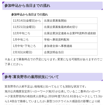
参加申込から当日までの流れ
参加申込から当日までの流れ
11月14日(金曜日)から
出展企業募集開始
11月21日(金曜日)
出展企業募集最終締め切り
12月中旬ごろ
出展企業決定連絡＆企業PR資料作成依頼
1月中旬ごろ
学校へ事前資料配布
1月中旬~下旬ごろ
参加者全体へ事務連絡
2月3日(火曜日)
企業説明会当日
※あくまで募集時点での予定になります。変更になる可能性がありますのでご
了承ください。
参考：富良野市の雇用状況について
富良野市の人材不足は、他地域と比べてもとても深刻な状況です。
旭川公共職業安定所（ハローワーク旭川）が公表しているここ数年のハローワ
ーク富良野管内の有効求人倍率は、2018年度7月の1.61倍をピークとして1.3か
ら1.4倍台で推移していましたが、新型コロナウイルス感染症の影響により経