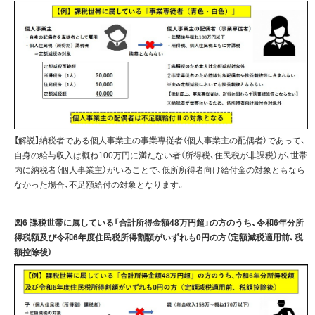
【解説】納税者である個人事業主の事業専従者（個人事業主の配偶者）であって、
自身の給与収入は概ね100万円に満たない者（所得税、住民税が非課税）が、世帯
内に納税者（個人事業主）がいることで、低所所得者向け給付金の対象ともなら
なかった場合、不足額給付の対象となります。
図6 課税世帯に属している「合計所得金額48万円超」の方のうち、令和6年分所
得税額及び令和6年度住民税所得割額がいずれも0円の方（定額減税適用前、税
額控除後）