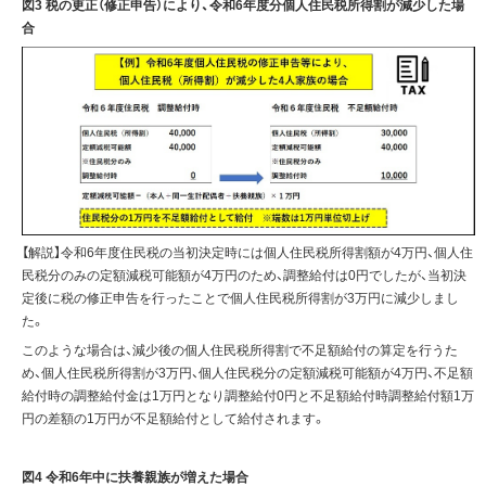
図3 税の更正（修正申告）により、令和6年度分個人住民税所得割が減少した場
合
【解説】令和6年度住民税の当初決定時には個人住民税所得割額が4万円、個人住
民税分のみの定額減税可能額が4万円のため、調整給付は0円でしたが、当初決
定後に税の修正申告を行ったことで個人住民税所得割が3万円に減少しまし
た。
このような場合は、減少後の個人住民税所得割で不足額給付の算定を行うた
め、個人住民税所得割が3万円、個人住民税分の定額減税可能額が4万円、不足額
給付時の調整給付金は1万円となり調整給付0円と不足額給付時調整給付額1万
円の差額の1万円が不足額給付として給付されます。
図4 令和6年中に扶養親族が増えた場合