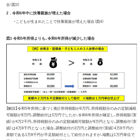
合（図3）
2．令和6年中に扶養親族が増えた場合
・こどもが生まれたことで扶養親族が増えた場合（図4）
図1 令和5年所得よりも、令和6年所得が減少した場合
【解説】令和5年所得に基づく推計所得税額が6万円、所得税額分のみの定額減税
可能額が9万円、調整給付は3万円でしたが、令和6年所得が確定し、所得税額（実
績）が4万2千円、所得税額分のみの定額減税可能額が9万円となり、調整給付（実
績）は4万8千円となった場合、調整給付の3万円と調整給付（実績）4万8千円の
差額である1万8千円が不足額給付として給付されますが、端数は1万円単位で