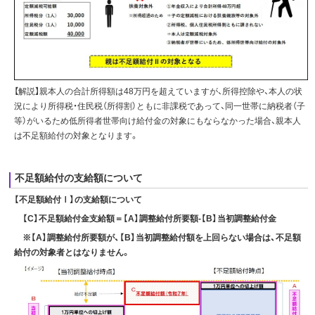
【解説】親本人の合計所得額は48万円を超えていますが、所得控除や、本人の状
況により所得税・住民税（所得割）ともに非課税であって、同一世帯に納税者（子
等）がいるため低所得者世帯向け給付金の対象にもならなかった場合、親本人
は不足額給付の対象となります。
不足額給付の支給額について
【不足額給付Ⅰ】の支給額について
【C】不足額給付金支給額＝【A】調整給付所要額-【B】当初調整給付金
※【A】調整給付所要額が、【B】当初調整給付額を上回らない場合は、不足額
給付の対象者とはなりません。