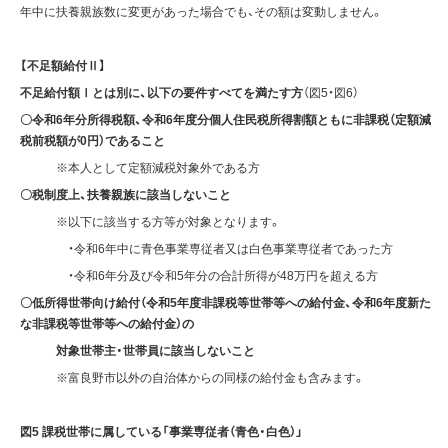
年中に扶養親族数に変更があった場合でも、その額は変動しません。
【不足額給付Ⅱ】
不足給付額Ⅰとは別に、以下の要件すべてを満たす方
（図5・図6）
〇令和6年分所得税額、令和6年度分個人住民税所得割額ともに非課税（定額減
税前税額が0円）であること
※本人として定額減税対象外である方
〇税制度上、扶養親族に該当しないこと
※以下に該当する方等が対象となります。
・令和6年中に青色事業専従者又は白色事業専従者であった方
・令和6年分及び令和5年分の合計所得が48万円を超える方
〇低所得世帯向け給付（令和5年度非課税等世帯等への給付金、令和6年度新た
な非課税等世帯等への給付金）の
対象世帯主・世帯員に該当しないこと
※富良野市以外の自治体からの同様の給付金も含みます。
図5 課税世帯に属している「事業専従者（青色・白色）」