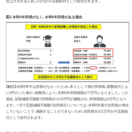
切上げされるため、2万円が不足額給付として給付されます。
図2 令和5年所得がなく、令和6年所得がある場合
【解説】令和5年中は所得がなかったため、本人として推計所得税、調整給付とも
に0円だった者が、就職等により、令和6年所得税額が7万円となりました。この
場合、定額減税可能額（所得税分）の3万円が減税され、所得税額は4万円となり
ます。一方で定額減税可能額（住民税分）については、令和6年度分住民税が発生
していないことで、減税することができないため、住民税分の1万円が不足額給
付として給付されます。