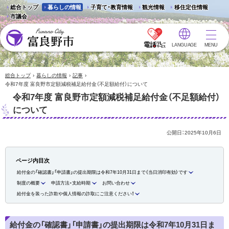
総合トップ
暮らしの情報
子育て・教育情報
観光情報
移住定住情報
市議会
LANGUAGE
MENU
富良野市 - Frano City
›
›
›
総合トップ
暮らしの情報
記事
令和7年度 富良野市定額減税補足給付金（不足額給付）について
令和7年度 富良野市定額減税補足給付金（不足額給付）
について
公開日：
2025年10月6日
ページ内目次
給付金の「確認書」「申請書」の提出期限は令和7年10月31日まで（当日消印有効）です
制度の概要
申請方法・支給時期
お問い合わせ
給付金を装った詐欺や個人情報の詐取にご注意ください！
給付金の「確認書」「申請書」の提出期限は令和7年10月31日ま