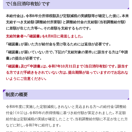
で（当日消印有効）です
本給付金は、令和6年分所得税額及び定額減税の実績額等が確定した後に、本来
支給すべき支給額（調整給付所要額）と調整給付金の支給額（当初調整給付額）
に差額が生じた方等へ、その差額を支給するものです。
支給対象者へ「確認書」を8月8日に発送しました。
「確認書」が届いた方が給付金を受け取るためには返信が必要です。
「確認書」が届いていない方で、下記の「支給対象の要件」に該当する方は「申請
書」の提出が必要です。
「確認書」及び「申請書」は、令和7年10月31日まで（当日消印有効）です。該当す
る方でまだ手続きをされていない方は、提出期限が迫っていますのでお忘れな
いようにご注意ください。
制度の概要
令和6年度に実施した定額減税しきれないと見込まれる方への給付金（調整給
付金）（※1）は、令和5年の所得情報に基づき給付額が算定されました。不足額
給付金は定額減税の実績が確定したことで、当初調整給付額に不足が生じた方
などに対し、令和7年に給付します。