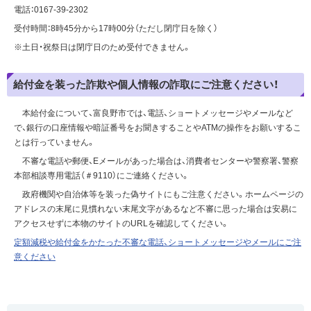
電話：0167-39-2302
受付時間：8時45分から17時00分（ただし閉庁日を除く）
※土日・祝祭日は閉庁日のため受付できません。
給付金を装った詐欺や個人情報の詐取にご注意ください！
本給付金について、富良野市では、電話、ショートメッセージやメールなど
で、銀行の口座情報や暗証番号をお聞きすることやATMの操作をお願いするこ
とは行っていません。
不審な電話や郵便、Eメールがあった場合は、消費者センターや警察署、警察
本部相談専用電話（＃9110）にご連絡ください。
政府機関や自治体等を装った偽サイトにもご注意ください。ホームページの
アドレスの末尾に見慣れない末尾文字があるなど不審に思った場合は安易に
アクセスせずに本物のサイトのURLを確認してください。
定額減税や給付金をかたった不審な電話、ショートメッセージやメールにご注
意ください