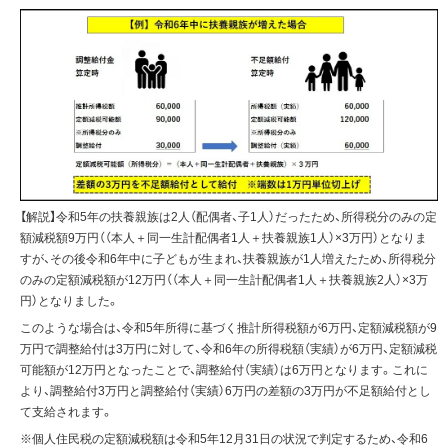
【解説】令和5年の扶養親族は2人（配偶者、子1人）だったため、所得税分のみの定
額減税額9万円（（本人＋同一生計配偶者1人＋扶養親族1人）×3万円）となりま
すが、その後令和6年中に子どもが生まれ、扶養親族が1人増えたため、所得税分
のみの定額減税額が12万円（（本人＋同一生計配偶者1人＋扶養親族2人）×3万
円）となりました。
このような場合は、令和5年所得に基づく推計所得税額が6万円、定額減税額が9
万円で調整給付は3万円に対して、令和6年の所得税額（実績）が6万円、定額減税
可能額が12万円となったことで、調整給付（実績）は6万円となります。これに
より、調整給付3万円と調整給付（実績）6万円の差額の3万円が不足額給付とし
て支給されます。
※個人住民税の定額減税額は令和5年12月31日の状況で判定するため、令和6