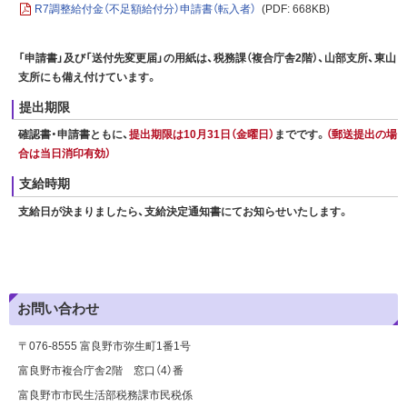
R7調整給付金（不足額給付分）申請書（転入者）
(PDF: 668KB)
「申請書」及び「送付先変更届」の用紙は、税務課（複合庁舎2階）、山部支所、東山
支所にも備え付けています。
提出期限
確認書・申請書ともに、
提出期限は10月31日（金曜日）
までです。
（郵送提出の場
合は当日消印有効）
支給時期
支給日が決まりましたら、支給決定通知書にてお知らせいたします。
お問い合わせ
〒076-8555 富良野市弥生町1番1号
富良野市複合庁舎2階 窓口（4）番
富良野市市民生活部税務課市民税係