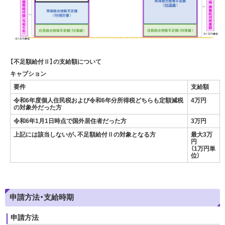
【不足額給付Ⅱ】の支給額について
キャプション
要件
支給額
令和6年度個人住民税および令和6年分所得税どちらも定額減税
4万円
の対象外だった方
令和6年1月1日時点で国外居住者だった方
3万円
上記には該当しないが、不足額給付Ⅱの対象となる方
最大3万
円
（1万円単
位）
申請方法・支給時期
申請方法