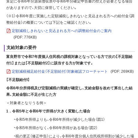
算定に令和6年分源泉徴収票や令和6年分確定申告書の控えが必要となる場合
がありますので、大切に保管してください。
（※1）令和6年度に実施した定額減税しきれないと見込まれる方への給付金（調
整給付金）の概要については下記をご確認ください。
定額減税しきれないと見込まれる方への調整給付金のご案内
(PDF: 776KB)
支給対象の要件
富良野市で令和7年度個人住民税の課税対象となっている方で次の【不足額給
付1】または【不足額給付2】に該当する方が対象です。
定額減税補足給付金（不足額給付）対象確認フローチャート
(PDF: 269KB)
【不足額給付I】
令和6年分所得税及び定額減税の実績が確定し、支給金額を改めて算出した結
果、支給金額に不足が生じた方
＜対象者となりうる例＞
1．令和5年と令和6年で所得が大きく変動した場合
・令和5年所得よりも、令和6年所得が減少した場合（図1）
・令和5年所得がなく、令和6年所得がある場合（図2）
・税の更正（修正申告）により、令和6年度分個人住民税所得割が減少した場