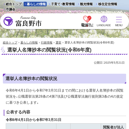
総合トップ
暮らしの情報
子育て・教育情報
観光情報
移住定住情報
市議会
LANGUAGE
MENU
富良野市 - Frano City
›
›
›
›
総合トップ
暮らしの情報
行政情報
選挙
選挙人名簿抄本の閲覧状況(令和6年度)
選挙人名簿抄本の閲覧状況(令和6年度)
公開日：
2025年5月21日
選挙人名簿抄本の閲覧状況
令和6年4月1日から令和7年3月31日までの間における選挙人名簿抄本の閲覧
状況を、公職選挙法第28条の4第7項及び公職選挙法施行規則第3条の4の規定
に基づき公表します。
公表する内容
令和6年4月1日から令和7年3月31日
閲覧者が法人