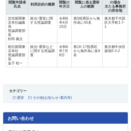
閲覧申請者
閲覧の
閲覧に係る選挙
の場合
利用目的の概要
氏名
年月日
人の範囲
主たる事務所
の所在地
読売新聞東
政治・選挙に関
令和6
第5投票区から無
東京都千代田
京本社編集
する世論調査
年4月
作為に45名
区大手町1-7-
局
15日
1
世論調査部
長
杉田 義文
朝日新聞東
政治・選挙など
令和6
第16・17投票区
東京都中央区
京本社
に関する世論調
年7月
から無作為に各9
築地5-3-2
世論調査部
査
8日
名
長
金子 桂一
カテゴリー
選挙
その他(お知らせ・案内等)
お問い合わせ