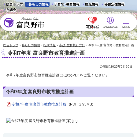
総合トップ
暮らしの情報
子育て・教育情報
観光情報
移住定住情報
市議会
LANGUAGE
MENU
富良野市 - Frano City
›
›
›
›
総合トップ
暮らしの情報
行政情報
市政・教育執行方針
令和7年度 富良野市教育推進計画
令和7年度 富良野市教育推進計画
公開日：
2025年5月29日
令和7年度富良野市教育推進計画は、次のPDFをご覧ください。
令和7年度 富良野市教育推進計画
令和7年度 富良野市教育推進計画
(PDF: 2.95MB)