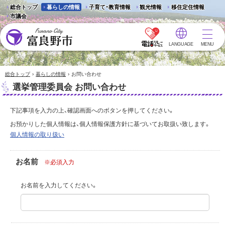
総合トップ
暮らしの情報
子育て・教育情報
観光情報
移住定住情報
市議会
LANGUAGE
MENU
富良野市 - Frano City
›
›
総合トップ
暮らしの情報
お問い合わせ
選挙管理委員会 お問い合わせ
下記事項を入力の上、確認画面へのボタンを押してください。
お預かりした個人情報は、個人情報保護方針に基づいてお取扱い致します。
個人情報の取り扱い
お名前
※必須入力
お名前を入力してください。