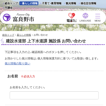
総合トップ
暮らしの情報
子育て・教育情報
観光情報
移住定住情報
市議会
LANGUAGE
MENU
富良野市 - Frano City
›
›
総合トップ
暮らしの情報
お問い合わせ
建設水道部 上下水道課 施設係 お問い合わせ
下記事項を入力の上、確認画面へのボタンを押してください。
お預かりした個人情報は、個人情報保護方針に基づいてお取扱い致します。
個人情報の取り扱い
お名前
※必須入力
お名前を入力してください。