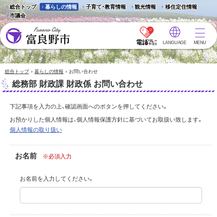
総合トップ
暮らしの情報
子育て・教育情報
観光情報
移住定住情報
市議会
LANGUAGE
MENU
富良野市 - Frano City
›
›
総合トップ
暮らしの情報
お問い合わせ
総務部 財政課 財政係 お問い合わせ
下記事項を入力の上、確認画面へのボタンを押してください。
お預かりした個人情報は、個人情報保護方針に基づいてお取扱い致します。
個人情報の取り扱い
お名前
※必須入力
お名前を入力してください。